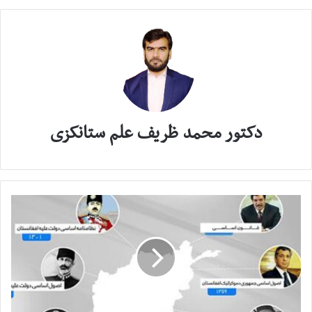
دکتور محمد ظریف علم ستانکزی
برگه
مختصری
از
تاریخ
تقنین
مدون