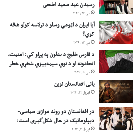
رسیدن عید سعید اضحی
مې ۲۶, ۲۰۲۶
آیا ایران د اټومي وسلو د ترلاسه کولو هڅه
کوي؟
مې ۱۳, ۲۰۲۶
د فارس خلیج د بدلون په پړاو کې: امنیت،
اتحادونه او د نوې سیمه‌ییزې شخړې خطر
مې ۵, ۲۰۲۶
بانی افغانستان نوین
اپریل ۲۲, ۲۰۲۶
در افغانستان دو روند موازی سیاسی-
دیپلوماتیک در حال شکل‌گیری است:
اپریل ۶, ۲۰۲۶