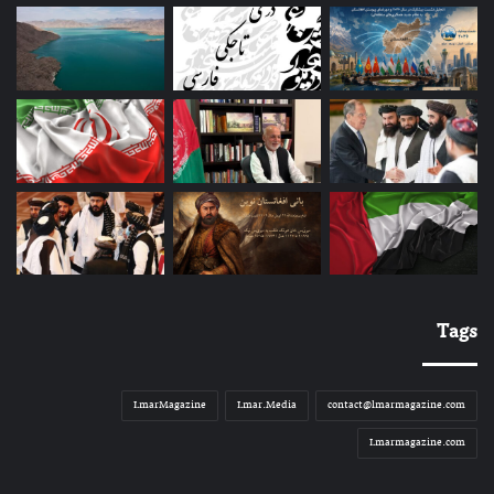
Tags
LmarMagazine
Lmar.Media
contact@lmarmagazine.com
Lmarmagazine.com