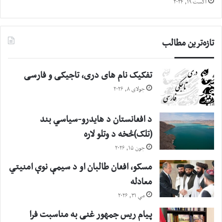
اگست ۱۹, ۲۰۲۴
تازه‌ترین مطالب
تفکیک نام های دری، تاجیکی و فارسی
جولای ۸, ۲۰۲۶
د افغانستان د هایدرو-سیاسي بند
(تلک)څخه د وتلو لاره
جون ۱۵, ۲۰۲۶
مسکو، افغان طالبان او د سیمې نوې امنیتي
معادله
مې ۳۱, ۲۰۲۶
پیام ریس جمهور غنی به مناسبت فرا