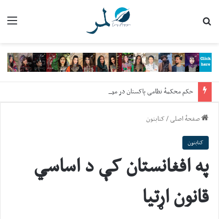
nu
Search for
حکم محکمهٔ نظامی پاکستان در مورد فیض حمید
صفحهٔ اصلی
/
کتابتون
کتابتون
په افغانستان کې د اساسي
قانون اړتیا