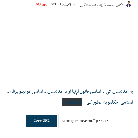
دکتور محمد ظریف علم ستانکزی
اگست ۱۹, ۲۰۲۴
۴۹۸
په افغانستان کې د اساسی قانون اړتیا او د افغانستان د اساسی قوانینو پرتله د
اسلامی احکامو په انځور کې
Download
Copy URL