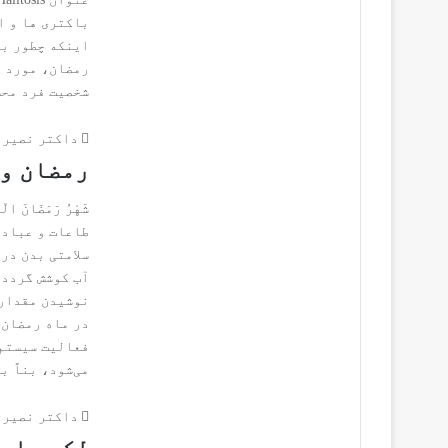
باکتری ها و ا
اینکه چطور بو
رمضان، مورد ب
شخصیت فرد محس
داکتر نصیر 
رمضان و 
شَهْرُ رَمَضَانَ
طاعات و عبادا
آب کوشش گردد 
در ماه رمضان 
فعالیت سیستم 
می‌شود، بناً 
داکتر نصیر 