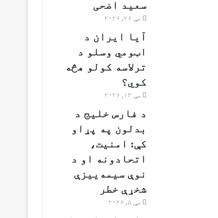
سعید اضحی
مې ۲۶, ۲۰۲۶
آیا ایران د
اټومي وسلو د
ترلاسه کولو هڅه
کوي؟
مې ۱۳, ۲۰۲۶
د فارس خلیج د
بدلون په پړاو
کې: امنیت،
اتحادونه او د
نوې سیمه‌ییزې
شخړې خطر
مې ۵, ۲۰۲۶