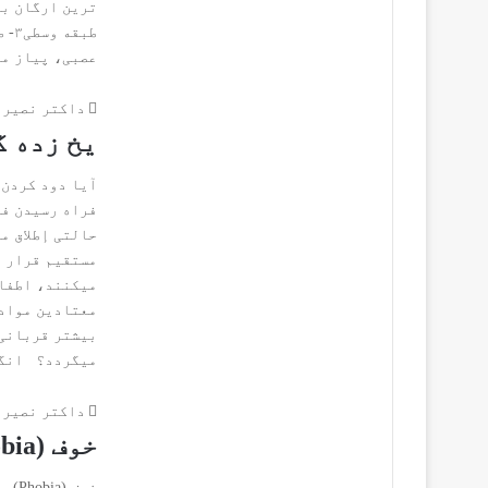
طبق
عصبی، پياز مو
داکتر نصیر 
یخ زده گ
آیا دود کردن 
فراه رسیدن فص
حالتی إطلاق م
مستقیم قرار د
میکنند، اطفال
معتادین مواد 
بیشتر قربانی 
میگردد؟ انگش
داکتر نصیر 
خوف (Phobia) چیست ؟
خوف (Phobia) چیست ؟