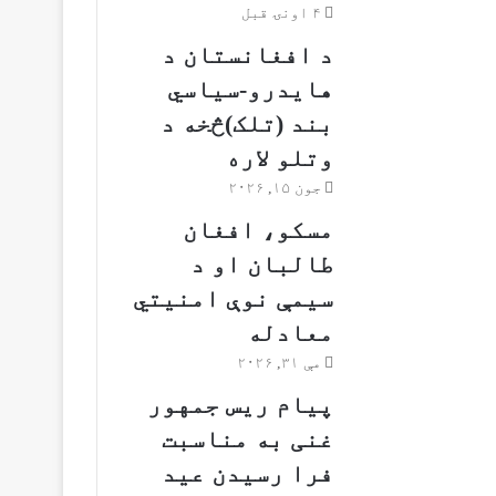
۴ اونۍ قبل
د افغانستان د
هایدرو-سیاسي
بند (تلک)څخه د
وتلو لاره
جون ۱۵, ۲۰۲۶
مسکو، افغان
طالبان او د
سیمې نوې امنیتي
معادله
مې ۳۱, ۲۰۲۶
پیام ریس جمهور
غنی به مناسبت
فرا رسیدن عید