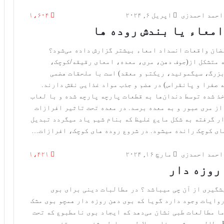
احمد احمدزی
اپریل ۶, ۲۰۲۴
۱،۶۰۴
معاء یا بندش روده ها
ضان واقعات انسداد امعاء بیشتر گزارش داده می‌شود؟
 متشکل از(جوف دهن، مری، معده، امعای رقیقه/کوچک،
زرگ، سیگموئید، ریکتم و معقد) است با ملحقات هضمی
 صفرا و پانقراس) در هضم و جذب مواد غذایی نقش دارند.
ذ شده توسط دندان‌ها به قطعات پارچه پارچه شده و با لعاب
از مری عبور و به معده برسد. در معده تحت تاثیر افرازات
ر گرفته به شکل مایع غلیظ که بنام شیم یاد میگردد تبدیل
ای کوچک رانده میشود. در شروع روده های کوچک، افرازات…
احمد احمدزی
مارچ ۱۶, ۲۰۲۴
۱،۴۲۱
روزه دار
یشگیری از آن چی میباشد ؟ در مطالبات دینی برای بوی
وایات وجود دارد گویا که بوی دهن روزه دار همچو بوی مشک
ما مطالعات طبی نشان می‌دهد که ایجاد بوی نامطبوع که تحت
عنوان Halitosis مطالعه میشود بنابر دلایل و عوامل مشخص همچو تخمر