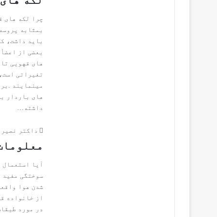
لكه‭ ‬های ‬جلدی ‬زمان‭ ‬حمل
‬داشته‭…
داکتر نصیر 
معلومات
آیا استعمال ک
سوختگی مفید ت
شدن هوا واقعا
از خانواده قر
در مورد طبقات