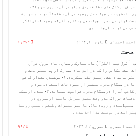
مراض ارگان های مختلف بدن ببار می آید. روی هم رفته
ی نامطبوع در جوف دهن بوجود می آید خاصتاً در ماه مبارک
حث قرار می دهیم. جوف دهن بمثابه آئینه وجود نمایانگر
وب می گردد. ایجاد بوی…
احمد احمدزی
مارچ ۱۱, ۲۰۲۴
۱،۳۷۴
صحت
 الّذِی أَنَزِلَ فِیهِ الْقُرْآنُ ماه مبارک رمضان، ماه نزول قرآن،
ت است. نکاتی را که در این ماه مبارک از پس منظر صحت و
سلامتی بدن در نظر باید داشت، چنین خلاص میکردد. ۱- نوشیدن مقدار کافی
تا در هنگام سحری بیشتر از میوه جات استفاده شود و
نوشیدن مقدار کافی آب را درهنگام سحری فراموش ننماید. ۲- تغذی ازینکه
دفعات خوراک بدو وقت معین تنزیل یافته ازینروع در
هضمی(معده و روده ها)، ما نیز تغیرات وظیفوی نسبی رونما
بهتر است در نوعیت غذا اخذ شده…
احمد احمدزی
جنوري ۲۲, ۲۰۲۴
۹۶۷