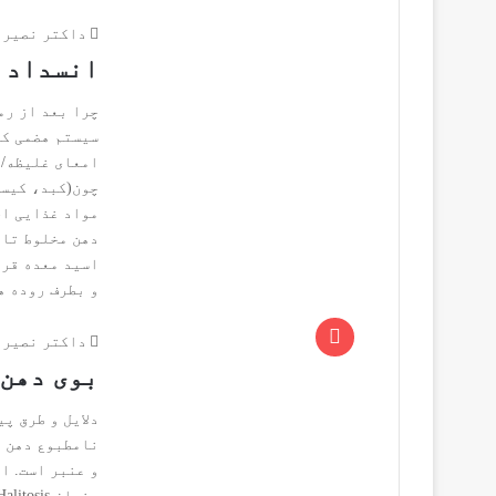
داکتر نصیر 
انسداد ا
چرا بعد از رم
سیستم هضمی که
امعای غلیظه/ب
چون(کبد، کیسه
مواد غذایی اخ
دهن مخلوط تا 
اسید معده قرا
و بطرف روده ه
داکتر نصیر 
بوی دهن 
دلایل و طرق پ
نامطبوع دهن ر
و عنبر است. ا