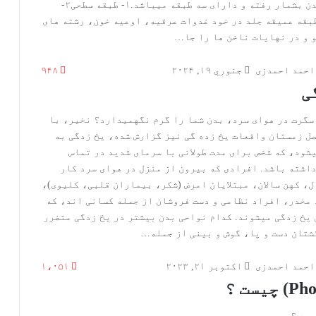
ترین ارگان بدن بشمار رفته و دارای سه طبقه میباشد.۱- طبقه سطحی۲-
ه وسطی۳- طبقه عمیقه جلد در خود غدوات عرقیه، اوعیه خون، رشته های
 و در نهایات ناخن ها را جا…
احمد احمدزی
جنوري ۱۹, ۲۰۲۴
۹۴۸
ی
سگرت در هوای سرد، بدن شما را گرم نگهمیدارد؟ نخیر، با
ل زمستان واقعات یخ زده گی نیز گزارش شده، یخ زدگی به
یشود، که شخص برای مدت طولانی با سرمای شدید در تماس
اشته باشد. افرادی که بیرون از منزل در هوای سرد کار
، کهن سالان، مبتلایان امرض (شکر، بیماران قلبی، کلیوی)،
مخدر، افراد نظامی و دست فروشان از جمله کسانی اند، که
یخ زدگی میشوند. کدام نواحی بدن بیشتر در یخ زدگی متضرر
تان دست و پا، گوش و بینی از جمله…
احمد احمدزی
اکتوبر ۲۱, ۲۰۲۳
۱،۰۵۱