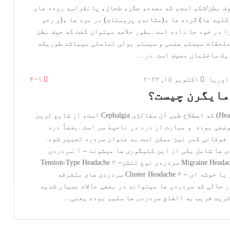
اوریا
اکتوبر ۱۵, ۲۰۲۳
۴۰۱
‬مایگرن‭ ‬Migraine Headache ۲‭ – ‬سردردی‭ ‬نوع‭ ‬تنشن‭ ‬Tension-Type Headache ۳‭ –