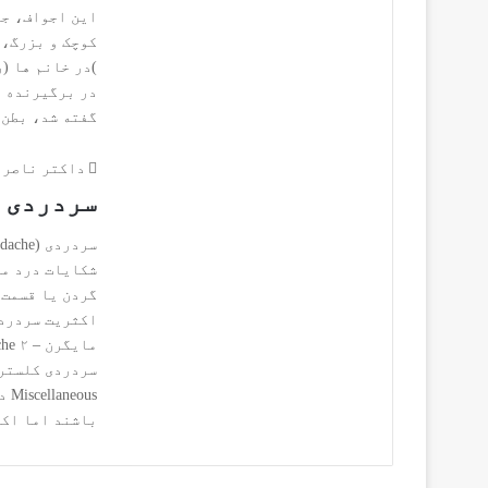
‬گفته‭ ‬شد،‭ ‬بطن‭ ‬یک‭ ‬ساختمان‭ ‬مجوف‭ ‬است‭.‬‭ ‬در‭…
داکتر ناصر 
سردردی‭ ‬مایگرن‭ ‬چیست؟
‬باشند‭ ‬اما‭ ‬اکثریت‭ ‬قریب‭ ‬به‭ ‬اتفاق‭ ‬سردردی‭ ‬ها‭ ‬سلیم‭ ‬بوده‭ ‬یعنی‭…