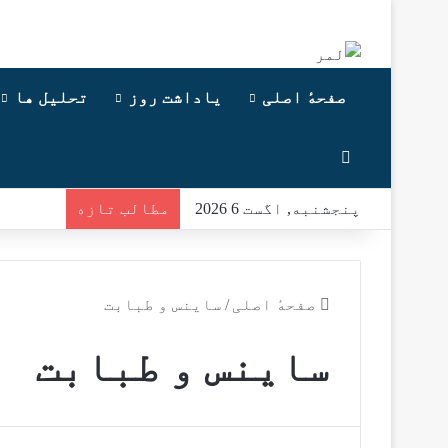
صفحهٔ اصلی
یاداشت روز
تحلیل ها
Switch skin
پنجشنبه, اگست 6 2026
مطالب تازه
صفحهٔ اصلی
/
ساینس و طبابت
ساینس و طبابت