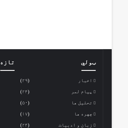
ټولي
تازه 
اخبار
(۲۹)
پیام لمر
(۲۴)
تحلیل ها
(۵۰)
چهره ها
(۱۷)
زبان و ادبیات
(۲۴)