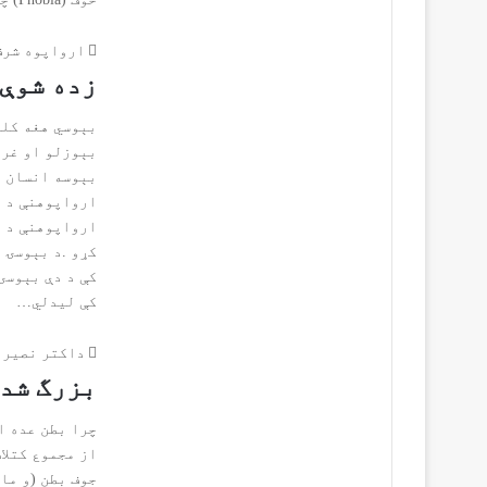
ارواپوه شرف
زده شوې
‬کې‭ ‬لیدلي‭…
داکتر نصیر 
بزرگ‭ ‬شدن‭ ‬بطن‭ ‬خانم‭ ‬ها