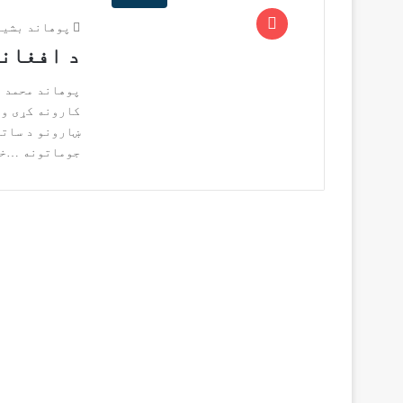
پوهاند بشیر
د افغانس
‬جوماتونه‭… ‬خو‭ ‬په‭ ‬دې‭ ‬ټولو‭ ‬کې‭ ‬د‭ ‬کښت‭ ‬او‭ ‬کروندو‭…