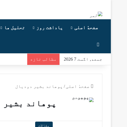
صفحهٔ اصلی
یاداشت روز
تحلیل ها
Switch skin
جمعه, اگست 7 2026
مطالب تازه
صفحهٔ اصلی
/
پوهاند بشیر دودیال
پوهاند بشیر 
مقالات