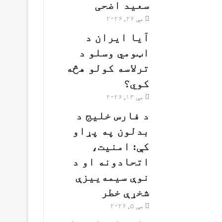
سعید اضحی
مې ۲۶, ۲۰۲۶
آیا ایران د
اټومي وسلو د
ترلاسه کولو هڅه
کوي؟
مې ۱۳, ۲۰۲۶
د فارس خلیج د
بدلون په پړاو
کې: امنیت،
اتحادونه او د
نوې سیمه‌ییزې
شخړې خطر
مې ۵, ۲۰۲۶