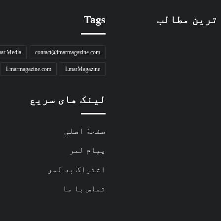
ترین مطالب
Tags
ar.Media
contact@lmarmagazine.com
Lmarmagazine.com
LmarMagazine
لینک های سریع
صفحهٔ اصلی
پیام لمر
اشتراک به لمر
تماس با ما