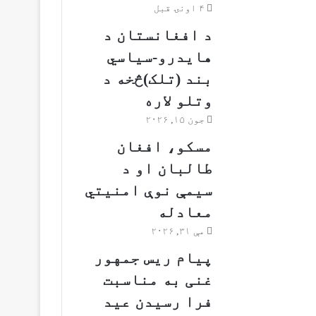
۴ اونۍ قبل
د افغانستان د
هایدرو-سیاسي
بند (تلک)څخه د
وتلو لاره
جون ۱۵, ۲۰۲۶
مسکو، افغان
طالبان او د
سیمې نوې امنیتي
معادله
مې ۳۱, ۲۰۲۶
پیام ریس جمهور
غنی به مناسبت
فرا رسیدن عید