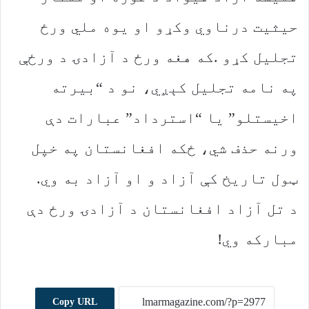
‬ټول‭ ‬تاریخ‭ ‬کې‭ ‬آزاد‭ ‬و‭ ‬او‭ ‬آزاد‭ ‬به‭ ‬وي‭.‬
‬مبارکه‭ ‬وي‭!‬
Copy URL