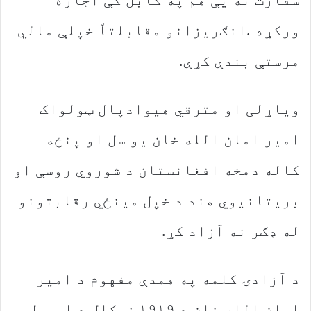
‬مرستې‭ ‬بندې‭ ‬کړې‭.‬
‬له‭ ‬ډګر‭ ‬نه‭ ‬آزاد‭ ‬کړ‭.‬