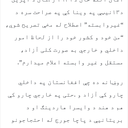
‬مستقل‭ ‬و‭ ‬غیر‭ ‬وابسته‭ ‬اعلام‭ ‬میدارم‭.‬”‭ ‬