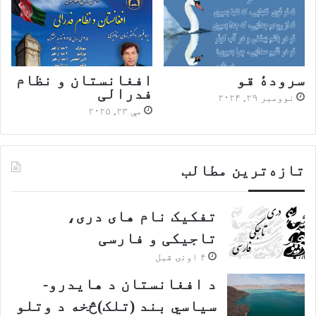
سرودهٔ قو
افغانستان و نظام
فدرالی
نوومبر ۲۹, ۲۰۲۴
مې ۲۳, ۲۰۲۵
تازه‌ترین مطالب
تفکیک نام های دری،
تاجیکی و فارسی
۴ اونۍ قبل
د افغانستان د هایدرو-
سیاسي بند (تلک)څخه د وتلو