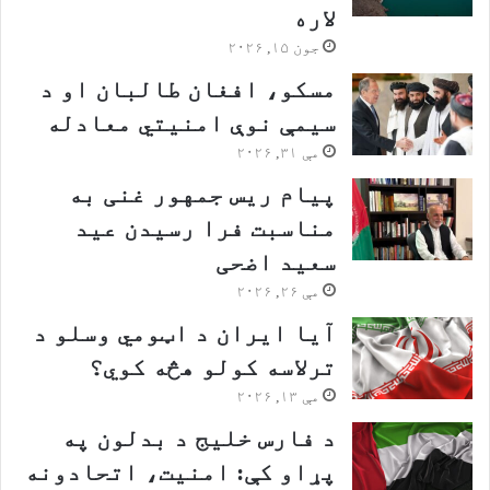
لاره
جون ۱۵, ۲۰۲۶
مسکو، افغان طالبان او د
سیمې نوې امنیتي معادله
مې ۳۱, ۲۰۲۶
پیام ریس جمهور غنی به
مناسبت فرا رسیدن عید
سعید اضحی
مې ۲۶, ۲۰۲۶
آیا ایران د اټومي وسلو د
ترلاسه کولو هڅه کوي؟
مې ۱۳, ۲۰۲۶
د فارس خلیج د بدلون په
پړاو کې: امنیت، اتحادونه