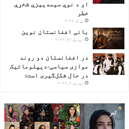
او د نوې سیمه‌ییزې شخړې
خطر
مې ۵, ۲۰۲۶
بانی افغانستان نوین
اپریل ۲۲, ۲۰۲۶
در افغانستان دو روند
موازی سیاسی-دیپلوماتیک
در حال شکل‌گیری است:
اپریل ۶, ۲۰۲۶