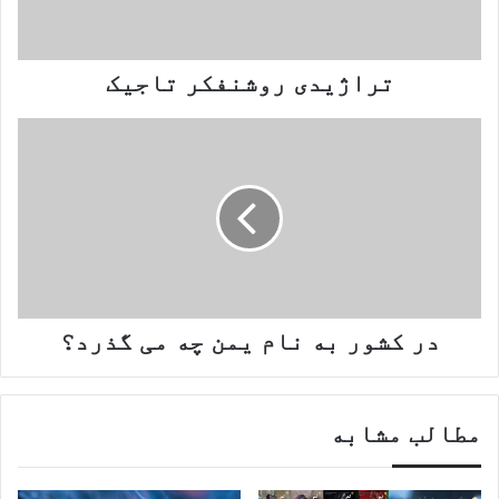
تراژیدی روشنفکر تاجیک
در
کشور
به
نام
یمن
چه
می
در کشور به نام یمن چه می گذرد؟
گذرد؟
مطالب مشابه