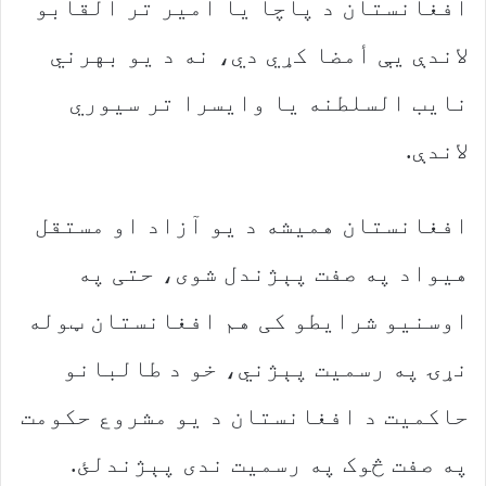
‬لاندې‭. ‬
‬په‭ ‬صفت‭ ‬څوک‭ ‬په‭ ‬رسمیت‭ ‬ندی‭ ‬پېژندلئ‭.‬