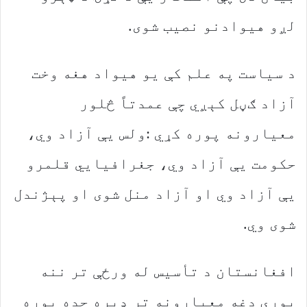
‬لږو‭ ‬هیوادنو‭ ‬نصیب‭ ‬شوی‭.‬
‬شوی‭ ‬وي‭.‬