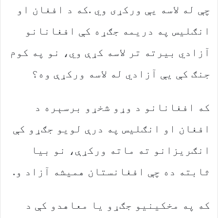
‬جنګ‭ ‬کې‭ ‬یې‭ ‬آزادي‭ ‬له‭ ‬لاسه‭ ‬ورکړې‭ ‬وه؟
‬ثابته‭ ‬ده‭ ‬چې‭ ‬افغانستان‭ ‬همیشه‭ ‬آزاد‭ ‬و‭. ‬