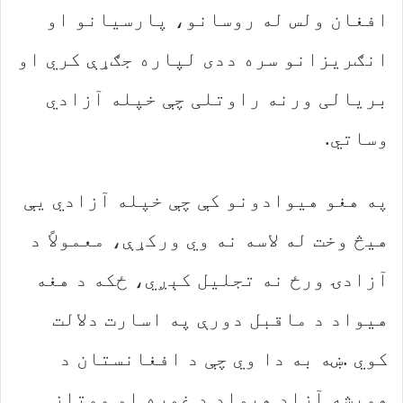
‬وساتي‭.‬