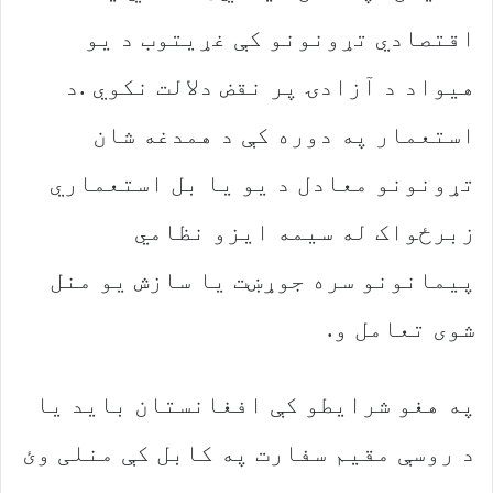
‬شوی‭ ‬تعامل‭ ‬و‭. ‬