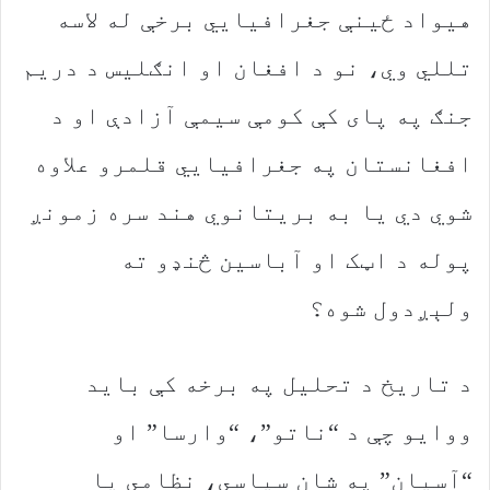
‬ولېږدول‭ ‬شوه؟