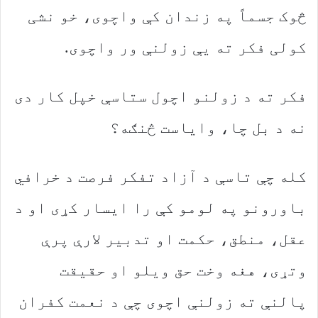
‬کولی‭ ‬فکر‭ ‬ته‭ ‬یې‭ ‬زولنې‭ ‬ور‭ ‬واچوی‭.‬
‬نه‭ ‬د‭ ‬بل‭ ‬چا،‭ ‬وایاست‭ ‬څنګه؟