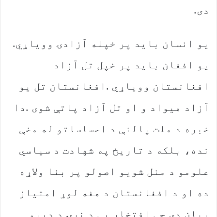
‬دی‭.‬
یو‭ ‬انسان‭ ‬باید‭ ‬پر‭ ‬خپله‭ ‬آزادۍ‭ ‬وویاړي‭.