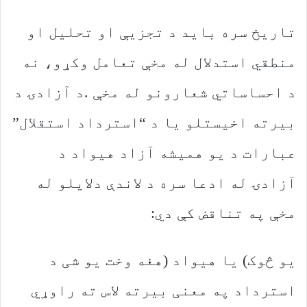
‬مخې‭ ‬په‭ ‬تناقض‭ ‬کې‭ ‬دي‭:‬