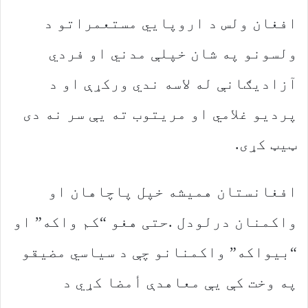
‬ټیټ‭ ‬کړی‭.‬