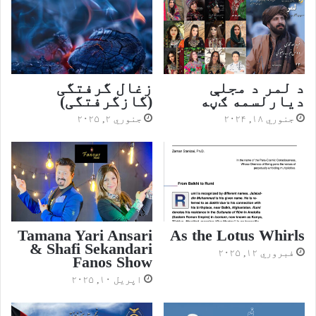
د لمر د مجلې
زغال گرفتگی
دیارلسمه ګڼه
(گازگرفتگی)
جنوري ۱۸, ۲۰۲۴
جنوري ۲, ۲۰۲۵
Tamana Yari Ansari
As the Lotus Whirls
& Shafi Sekandari
فبروري ۱۲, ۲۰۲۵
Fanos Show
اپریل ۱۰, ۲۰۲۵