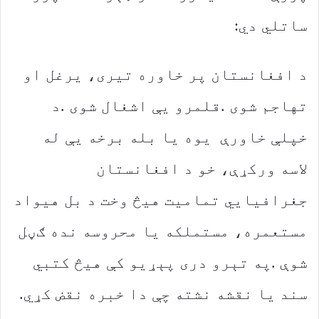
‬ساتلي‭ ‬دي‭:‬
‬سند‭ ‬یا‭ ‬نقشه‭ ‬نشته‭ ‬چې‭ ‬دا‭ ‬خبره‭ ‬نقض‭ ‬کړي‭.‬