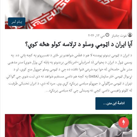
پیام لمر
غوث جانباز
مې ۱۳, ۲۰۲۶
آیا ایران د اټومي وسلو د ترلاسه کولو هڅه کوي؟
د ایران د اټومي نیتونو پوښتنه لا هم د قطعي شواهدو پر ځای د تفسیرونو په کچه پاتې ده. په
رسمي ډول د ایران د پخواني (د اسراییلي–امریکايي بریدونو په پایله کې وژل شوي) ستر مذهبي
مشر علي خامنه‌اي له خوا یوه شرعي فتوا نافذه ده چې د اټومي وسلو جوړول منع کوي، او د
نړیوال اټومي څار سازمان (IAEA) په کچه هم داسې مستقیم شواهد نه دي ثبت شوي چې ګواکې
تهران د اټومي سرګلولې د جوړولو سیاسي پرېکړه کړې وي. سره له دې، د ایران تخنیکي ظرفیت
له کلونو راهیسې داسې کچې ته رسېدلی چې که سیاسي پرېکړه…
ادامهٔ این متن...