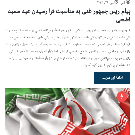
لمر
مې ۲۶, ۲۰۲۶
پیام ریس جمهور غنی به مناسبت فرا رسیدن عید سعید
اضحی
قدرمنو هیوادوالو، خویندو او ورونو، السلام علیکم ورحمة الله و برکاته، تاسې ټولو ته – که په هیواد
کې دننه یا د نړۍ هر ګوټ کې یاست، د نېکمرغه لوی اختر مبارکي وایم. عید سعید اضحی به
فرد فرد شما در هر کجایی که هستید، مبارک باد. قربان هییت بیرمینگیز مبارک. خپل درناوی دغه
راز قدرمنو حاجي صاحبانو ته چې د حج مقدسې فریضې ادا کولو له پاره په بیت الله شریف کې
راټول شوي، هم وړاندې کوم او د افغانستان د ملت او د نړۍ د ټولو مسلمانانو د سوکالۍ لپاره د
دعا هیله ترې کوم. امروز گرد آمدن…
ادامهٔ این متن...