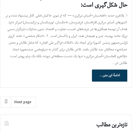
حال شکل‌گیری است:
۱. پلاتفرم جدید «افغانستان–آسیای مرکزی» — که از سوی حاکمان فعلی کابل پیشنهاد شده و بر
کشورهای آسیای مرکزی (قزاقستان، قرغیزستان، تاجکستان، اوزبیکستان و ترکمنستان) تمرکز دارد.
هدف آن توسعه همکاری‌ها در عرصه‌های امنیت، تجارت و اقتصاد، بدون مشارکت بازیگران سنتی
بزرگ مانند روسیه، چین و همچنان هند، ایران و پاکستان است. ۲. «ابتکار شخصی» حامد کرزی
(رئیس‌جمهور پیشین کشور) برای ایجاد یک «ائتلاف فراگیر ملی افغان» که شامل طالبان و بخش
«میانه‌رو» مخالفان ضد طالبان باشد. تلاش طالبان برای گذار به دیپلوماسی چندمحوره ایجاد
«پلاتفرم افغانستان–آسیای مرکزی» تنها یک نشست منطقه‌ای نبوده، بلکه یک پیام روشن است:
طالبان در…
ادامهٔ این متن...
Next page
تازه‌ترین مطالب