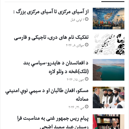
از آسیای مرکزی تا آسیای مرکزی بزرگ :
۱ اونۍ قبل
تفکیک نام های دری، تاجیکی و فارسی
جولای ۸, ۲۰۲۶
د افغانستان د هایدرو-سیاسي بند
(تلک)څخه د وتلو لاره
جون ۱۵, ۲۰۲۶
مسکو، افغان طالبان او د سیمې نوې امنیتي
معادله
مې ۳۱, ۲۰۲۶
پیام ریس جمهور غنی به مناسبت فرا
رسیدن عید سعید اضحی