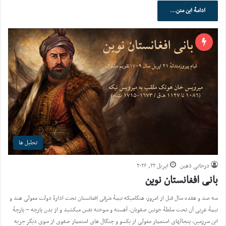
ادامهٔ این متن...
تحلیل ها
درخانی ذهین
اپریل ۲۲, ۲۰۲۶
بانی افغانستان نوین
سه صد و هفده سال قبل از امروز، هنگامیکه نیمهٔ شرقی افغانستان تحت ادارهٔ دولت مغولی هند و
نیمهٔ غربی آن تحت سلطهٔ خونین صفویان، آهسته و سوخته نفس میکشید و از بدن پارچه – پارچهٔ
این سرزمین، پنجالهای استعمار مغولی از یکسو و چنگال های استعمار صفوی از سوی دیگر جزیه