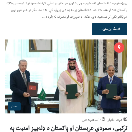
‬پروژه‭ ‬هومره‭ ‬د‭ ‬افغانستان‭ ‬نده‭ ‬څومره‭ ‬چې‭ ‬د‭ ‬نورو‭ ‬شریکانو‭ ‬او‭ ‬اصلي‭ ‬ګټه‭ ‬اخیستونکو‭ ‬ترکمنستان85‭%‬،‭
‬شریکانو‭ ‬پکې‭ ‬لږ‭ ‬مستفید‭ ‬دی‭.‬ هکذا‭ ‬د‭ ‬ضرورت‭ ‬او‭ ‬مصرف‭ ‬له‭ ‬پلوه‭ ‬د‭…
ادامهٔ این متن...
اخبار
غوث جانباز
۱۰ ساعتونه قبل
ترکیې، سعودي عربستان او پاکستان د ډله‌ییز امنیت په