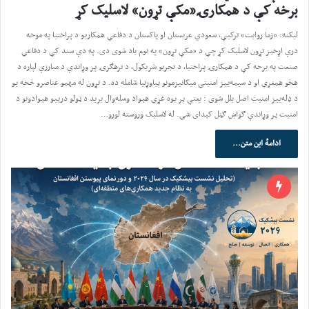
برخه کې د همکارۍ«مکې تړون» لاسلیک کړ
لیکنه: «زما روایت» ترکیې، سعودي عربستان او پاکستان د دفاعي همکاریو د پراختیا په موخه
درې اړخیز تړون لاسلیک کړ چې د «مکې تړون» په نوم یاد شوی دی. په دې سند کې د دفاعي
صنعت په برخه کې د همکارۍ پراختیا، د تجربو شریکول، د ترهګرۍ پر وړاندې د مبارزې لپاره د
هڅو همغږي او د سیمه‌ییز امنیتي میکانیزمونو پیاوړتیا شامله ده. د تړون له مهمو عناصرو څخه یو
د ډله‌ییز امنیت اصل بلل شوی : یعنې پر یوه غړي هېواد وسله‌وال برید د ټولو درېیو هېوادونو د
امنیت پر وړاندې ګواښ ګڼل کېدای شي. له لاسلیک وروسته لورو…
ادامهٔ این متن...