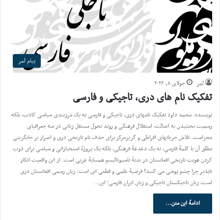
پیام لمر
لمر
جولای ۸, ۲۰۲۶
تفکیک نام های دری، تاجیکی و فارسی
نویسنده: محمد داود تفکیک نامهای دری، تاجیکی و فارسی نه یک مرزبندی سیاسی کاذب، بلکه
رسمیت بخشیدن به اصالت، استقلال فرهنگی و روند تحول مستقل زبانی در سه جغرافیای
مجزاست. تلاش جریانهای افراطی و گریزمرکز برای حذف نام تاریخی دری و اصرار بر جایگزینی
مطلق آن با کلمهٔ فارسی، نه یک دغدغهٔ فرهنگی، بلکه یک پروژهٔ استخباراتی و سیاسی برای ذوب
کردن هویت تاریخی افغانستان در بدنهٔ ناسیونالیسم همسایهٔ غربی است. از این واقعیت انکار
ناپذیر چرا چشم پوشی می کنید؟ فرضیهٔ علمی و قطعی این است: زبان رسمی افغانستان دری
است، زبان تاجیکستان تاجیکی و زبان ایران فارسی؛ این…
ادامهٔ این متن...