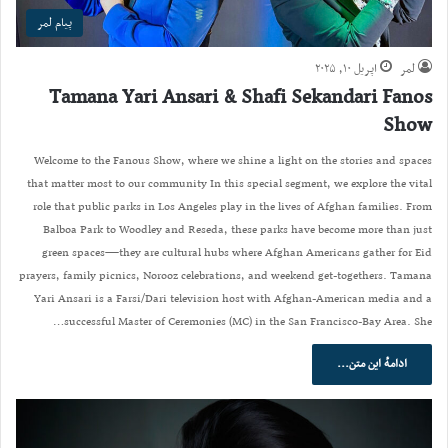
پیام لمر
لمر
اپریل ۱۰, ۲۰۲۵
Tamana Yari Ansari & Shafi Sekandari Fanos
Show
Welcome to the Fanous Show, where we shine a light on the stories and spaces
that matter most to our community In this special segment, we explore the vital
role that public parks in Los Angeles play in the lives of Afghan families. From
Balboa Park to Woodley and Reseda, these parks have become more than just
green spaces—they are cultural hubs where Afghan Americans gather for Eid
prayers, family picnics, Norooz celebrations, and weekend get-togethers. Tamana
Yari Ansari is a Farsi/Dari television host with Afghan-American media and a
successful Master of Ceremonies (MC) in the San Francisco-Bay Area. She…
ادامهٔ این متن...