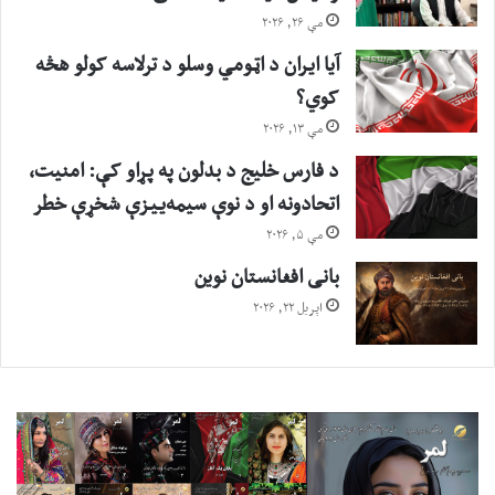
مې ۲۶, ۲۰۲۶
آیا ایران د اټومي وسلو د ترلاسه کولو هڅه
کوي؟
مې ۱۳, ۲۰۲۶
د فارس خلیج د بدلون په پړاو کې: امنیت،
اتحادونه او د نوې سیمه‌ییزې شخړې خطر
مې ۵, ۲۰۲۶
بانی افغانستان نوین
اپریل ۲۲, ۲۰۲۶