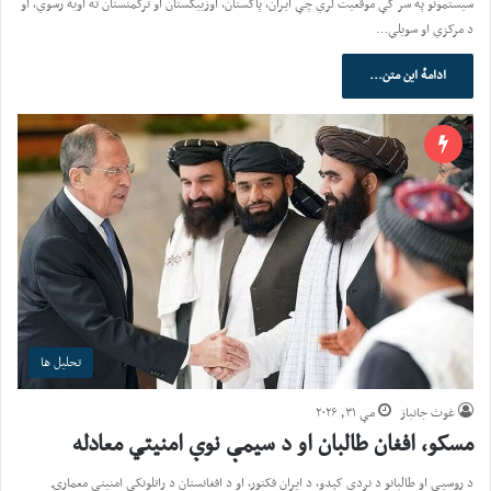
سیستمونو په سر کې موقعیت لري چې ایران، پاکستان، اوزبیکستان او ترکمنستان ته اوبه رسوي، او
د مرکزي او سویلي…
ادامهٔ این متن...
تحلیل ها
غوث جانباز
مې ۳۱, ۲۰۲۶
مسکو، افغان طالبان او د سیمې نوې امنیتي معادله
د روسیې او طالبانو د نږدې کېدو، د ایران فکتور، او د افغانستان د راتلونکې امنیتي معمارۍ