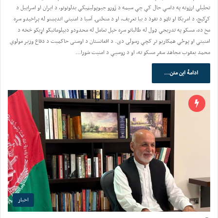
تحلیلي ارزونه په داسې حال کې چې سیمه د ژورو جیوپولیټیکي بدلونونو، د ایران او اسراییل د
کړکېچ، د امریکا او ناټو د نفوذ د بیا تعریف، او د منځنۍ آسیا د امنیتي اندېښنو له پراخېدو سره
مخ ده، مسکو په تدریجي ډول له طالبانو سره خپل تعامل له محدودو دیپلوماتیکو اړیکو څخه د
امنیتي او پوځي همکاریو تر کچې رسولی دی. د افغانستان د اوسنی حاکمیت د دفاع وزیر مولوي
محمد یعقوب مجاهد سفر مسکو ته، او د روسیې د امنیت شورا…
ادامهٔ این متن...
اخبار