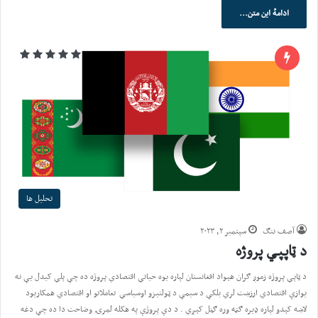
ادامهٔ این متن...
تحلیل ها
آصف ننګ
سپتمبر ۲, ۲۰۲۳
د ټاپپي پروژه