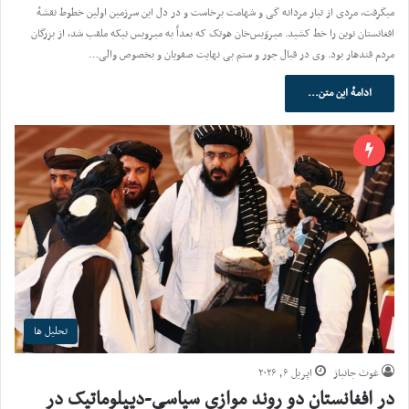
میگرفت، مردی از تبار مردانه گی و شهامت برخاست و در دل این سرزمین اولین خطوط نقشهٔ
افغانستان نوین را خط کشید. میروَیس‌خان هوتک که بعداً به میرویس نیکه ملقب شد، از بزرگان
مردم قندهار بود. وی در قبال جور و ستم بی نهایت صفویان و بخصوص والی…
ادامهٔ این متن...
تحلیل ها
غوث جانباز
اپریل ۶, ۲۰۲۶
در افغانستان دو روند موازی سیاسی-دیپلوماتیک در