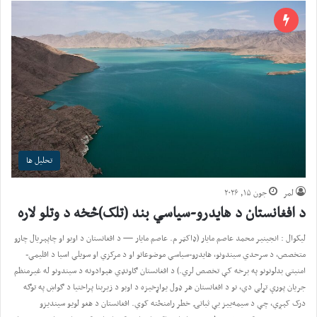
تحلیل ها
لمر
جون ۱۵, ۲۰۲۶
د افغانستان د هایدرو-سیاسي بند (تلک)څخه د وتلو لاره
لیکوال : انجینیر محمد عاصم مایار (ډاکټر م. عاصم مایار — د افغانستان د اوبو او چاپېریال چارو
متخصص، د سرحدي سیندونو، هایدرو-سیاسي موضوعاتو او د مرکزي او سویلي اسیا د اقلیمي-
امنیتي بدلونونو په برخه کې تخصص لري.) د افغانستان ګاونډي هېوادونه د سیندونو له غیرمنظم
جریان پورې تړلي دي، نو د افغانستان هر ډول یواړخیزه د اوبو د زیربنا پراختیا د ګواښ په توګه
درک کېږي، چې د سیمه‌ییز بې ثباتۍ خطر رامنځته کوي. افغانستان د هغو لویو سیندیزو