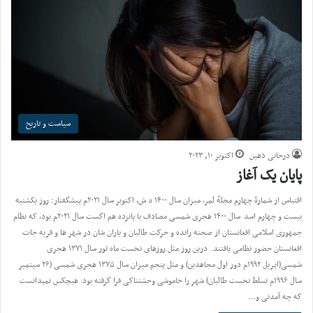
سیاست و تاریخ
درخانی ذهین
اکتوبر ۱۰, ۲۰۲۳
پایان یک آغاز
اقتباس از شمارهٔ چهارم مجلهٔ لمر، میزان سال ۱۴۰۰ ه ش، اکتوبر سال ۲۰۲۱م پیشگفتار: روز یکشنبه
بیست و چهارم اسد سال ۱۴۰۰ هجری شمسی مصادف با پانزده هم اگست سال ۲۰۲۱م بود، که نظام
جمهوری اسلامی افغانستان از صحنه رانده و حرکت طالبان و یاران شان در شهر ها و قریه جات
افغانستان حضور نظامی یافتند. درین روز مثل روزهای نخست ماه ثور سال ۱۳۷۱ هجری
شمسی(اپریل ۱۹۹۲م دور اول مجاهدین) و مثل پنجم میزان سال ۱۳۷۵ هجری شمسی (۲۶ سپتمبر
سال ۱۹۹۶م تسلط نخست طالبان) شهر را خاموشی وحشتناکی فرا گرفته بود. هیچکس نمیدانست
که چه آمدنی و…