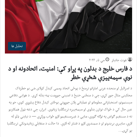
تحلیل ها
غوث جانباز
مې ۵, ۲۰۲۶
د فارس خلیج د بدلون په پړاو کې: امنیت، اتحادونه او د
نوې سیمه‌ییزې شخړې خطر
د اسرائیل او متحده عربي اماراتو ترمنځ د پوځي اتحاد رسمي کېدل کولای شي یو خطرناک
مخکینی مثال جوړ کړي، چې د منځني ختیځ د امنیتي جوړښت بڼه بدله کړي. د هوايي دفاعي
سیستمونو، استخباراتي معلوماتو او عملیاتي پلان جوړونې یوځای کېدل دفاع پیاوړې کوي، خو په
عین حال کې د ځواک توازن بدلوي او سیمه‌ییزه ترینګلتیا زیاتوي. ایران، چې دغه ډول همکاريو
ته د مستقیم ګواښ په توګه ګوري، ښایي د غیرمستقیمو لارو ځواب ورکړي — د نیابتي ډلو له
لارې، سایبري بریدونو او د سمندري لارو د فشار له لارې. دا حالت د متقابلې زیاتېدونکې ترینګلتیا
یو کړۍ…