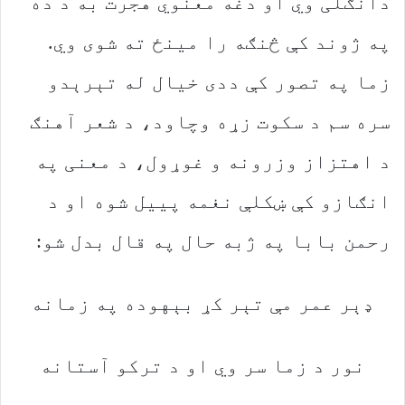
‬په‭ ‬ژوند‭ ‬کې‭ ‬څنګه‭ ‬را‭ ‬مینځ‭ ‬ته‭ ‬شوی‭ ‬وي‭.
‬رحمن‭ ‬بابا‭ ‬په‭ ‬ژبه‭ ‬حال‭ ‬په‭ ‬قال‭ ‬بدل‭ ‬شو‭:‬
ډېر‭ ‬عمر‭ ‬مې‭ ‬تېر‭ ‬کړ‭ ‬بېهوده‭ ‬په‭ ‬زمانه
نور‭ ‬د‭ ‬زما‭ ‬سر‭ ‬وي‭ ‬او‭ ‬د‭ ‬ترکو‭ ‬آستانه