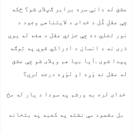
‬له‭ ‬عقل‭ ‬نه‭ ‬وَړه‭ ‬او‭ ‬لوَړه‭ ‬درجه‭ ‬لري؟
خدای‭ ‬لره‭ ‬به‭ ‬ورشم‭ ‬په‭ ‬سودا‭ ‬د‭ ‬یار‭ ‬له‭ ‬مخ
بل‭ ‬مقصود‭ ‬مې‭ ‬نشته‭ ‬په‭ ‬کعبه‭ ‬په‭ ‬بتخانه