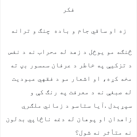
‬فکر
زه‭ ‬او‭ ‬ساقي‭ ‬جام‭ ‬و‭ ‬باده‭ ‬چنګ‭ ‬و‭ ‬ترانه
‬نه‭ ‬متأثر‭ ‬نه‭ ‬شول؟