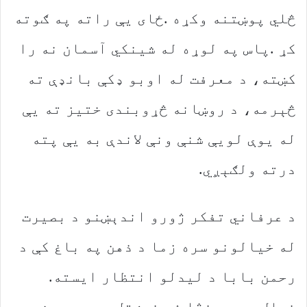
‬درته‭ ‬ولګېږي‭. ‬
‬رحمن‭ ‬بابا‭ ‬د‭ ‬لیدلو‭ ‬انتظار‭ ‬ایسته‭.