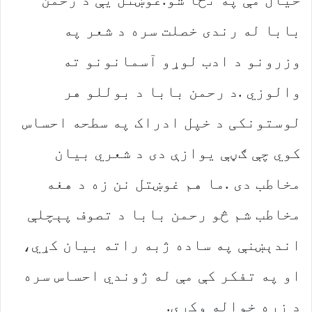
‬کوي‭ ‬چې‭ ‬ګڼې‭ ‬یوازې‭ ‬دی‭ ‬د‭ ‬شعري‭ ‬بیان‭
‬د‭ ‬زړه‭ ‬خواله‭ ‬وکړي‭.‬