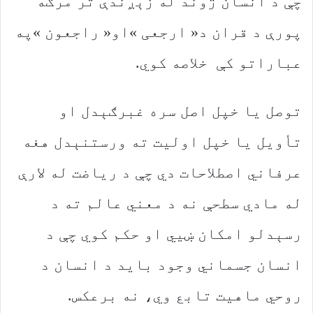
‬عباراتو‭ ‬کې‭ ‬خلاصه‭ ‬کوي‭.‬
‬روحي‭ ‬ماهیت‭ ‬تابع‭ ‬وي،‭ ‬نه‭ ‬برعکس‭.