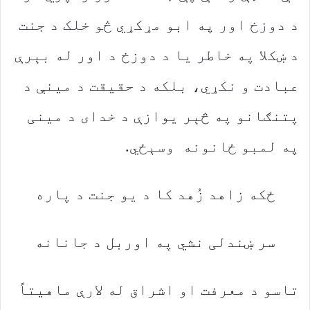
‬په‭ ‬لمبو‭ ‬ځانونه‭ ‬وسېځي‭.‬
ځکه‭ ‬زاهد‭ ‬زُهد‭ ‬کا‭ ‬د‭ ‬یو‭ ‬جنت‭ ‬د‭ ‬پاره
سر‭ ‬ښندلی‭ ‬نشي‭ ‬په‭ ‬اوربل‭ ‬د‭ ‬جانانه