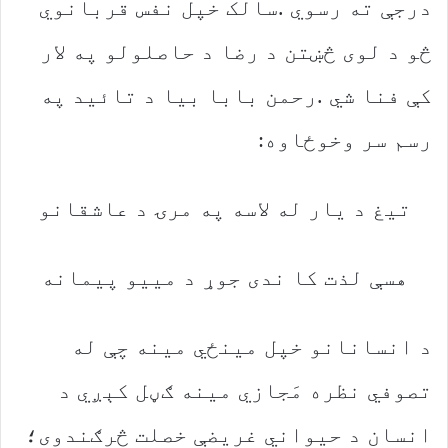
‬رسم‭ ‬سر‭ ‬وخوځاوه‭:‬
تیغ‭ ‬د‭ ‬یار‭ ‬له‭ ‬لاسه‭ ‬په‭ ‬مرۍ‭ ‬د‭ ‬عاشقانو
هسې‭ ‬لذت‭ ‬کا‭ ‬ندی‭ ‬جوړ‭ ‬د‭ ‬مییو‭ ‬پیمانه