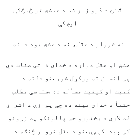
‬اوښکې
نه‭ ‬خروار‭ ‬د‭ ‬عقل،‭ ‬نه‭ ‬د‭ ‬عشق‭ ‬یوه‭ ‬دانه‭ ‬