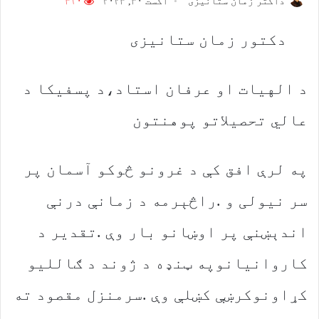
داکتر زمان ستانیزی
اگست ۳۰, ۲۰۲۳
۳۱۰
‭ ‬دکتور‭ ‬زمان‭ ‬ستانیزی
د الهیات او عرفان استاد،د پسفیکا د
عالي تحصیلاتو پوهنتون