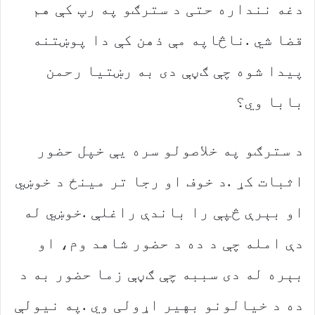
‬بابا‭ ‬وي؟