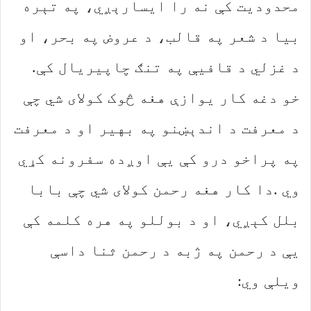
‬د‭ ‬غزلي‭ ‬د‭ ‬قافیې‭ ‬په‭ ‬تنګ‭ ‬چاپیریال‭ ‬کې‭.
‬ویلې‭ ‬وي‭: ‬