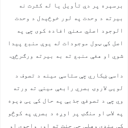
‬شوي‭ ‬او‭ ‬هغې‭ ‬منبع‭ ‬ته‭ ‬به‭ ‬بیرته‭ ‬ورګرځي‭.‬