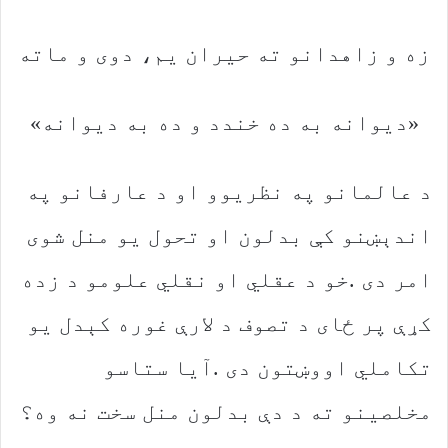
زه‭ ‬و‭ ‬زاهدانو‭ ‬ته‭ ‬حیران‭ ‬یم،‭ ‬دوی‭ ‬و‭ ‬ماته
‮«‬دیوانه‭ ‬به‭ ‬ده‭ ‬خندد‭ ‬و‭ ‬ده‭ ‬به‭ ‬دیوانه‮»‬
‬مخلصینو‭ ‬ته‭ ‬د‭ ‬دې‭ ‬بدلون‭ ‬منل‭ ‬سخت‭ ‬نه‭ ‬وه؟