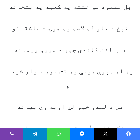
بل‭ ‬مقصود‭ ‬مې‭ ‬نشته‭ ‬په‭ ‬کعبه‭ ‬په‭ ‬بتخانه
تیغ‭ ‬د‭ ‬یار‭ ‬له‭ ‬لاسه‭ ‬په‭ ‬مرۍ‭ ‬د‭ ‬عاشقانو
هسې‭ ‬لذت‭ ‬کاندي‭ ‬جوړ‭ ‬د‭ ‬مییو‭ ‬پیمانه
‬یم
تل‭ ‬د‭ ‬لمدو‭ ‬خټو‭ ‬لږ‭ ‬اوبه‭ ‬وي‭ ‬بهانه
ځکه‭ ‬زاهد‭ ‬زُهد‭ ‬کا‭ ‬د‭ ‬یو‭ ‬جنت‭ ‬د‭ ‬پاره
Viber
Telegram
WhatsApp
Messenger
X
Faceboo