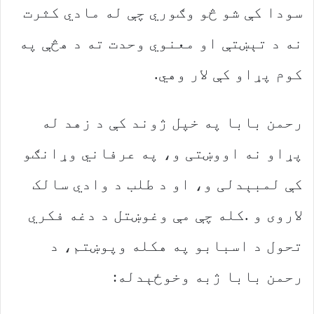
‬کوم‭ ‬پړاو‭ ‬کې‭ ‬لار‭ ‬وهي‭.‬
‬رحمن‭ ‬بابا‭ ‬ژبه‭ ‬وخوځېدله‭:‬