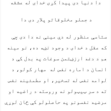
دا‭ ‬دنیا‭ ‬دی‭ ‬پیدا‭ ‬کړی‭ ‬خدای‭ ‬له‭ ‬عشقه
د‭ ‬جملو‭ ‬مخلوقاتو‭ ‬پلار‭ ‬دی‭ ‬دا‭ ‬