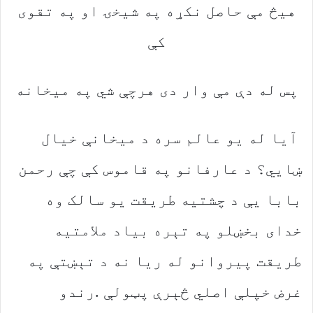
‬کې
پس‭ ‬له‭ ‬دې‭ ‬مې‭ ‬وار‭ ‬دی‭ ‬هرچې‭ ‬شي‭ ‬په‭ ‬میخانه