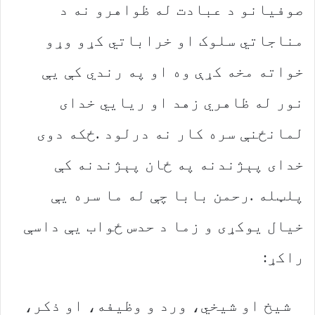
‬راکړ‭:‬