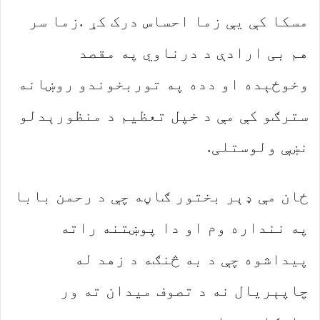
‬نښې‭ ‬ولوستلی‭.‬