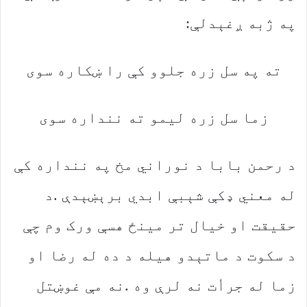
‬په‭ ‬ژبه‭ ‬ږغېدلې‭:‬
ته‭ ‬په‭ ‬سل‭ ‬زره‭ ‬جلوو‭ ‬کې‭ ‬را‭ ‬ښکاره‭ ‬سوی
زما‭ ‬سل‭ ‬زره‭ ‬لیمو‭ ‬ته‭ ‬ننداره‭ ‬سوی