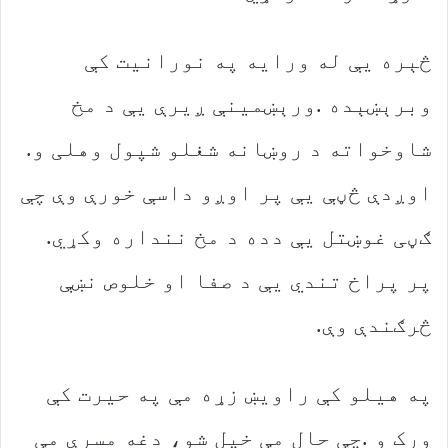
‬شاوخواته‭ ‬د‭ ‬روښانه‭ ‬شغلو‭ ‬شپول‭ ‬وهلی‭ ‬و‭.
‬ګڼی‭ ‬غوښتل‭ ‬یې‭ ‬دده‭ ‬د‭ ‬مخ‭ ‬ننداره‭ ‬وکړي‭.
‬څرګندې‭ ‬وې‭.‬