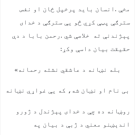
‬حقیقت‭ ‬بیان‭ ‬داسې‭ ‬وکړ‭:‬
بله‭ ‬نښانه‭ ‬د‭ ‬عاشقي‭ ‬نشته‭ ‬رحمانه‮»‬
بی‭ ‬نام‭ ‬او‭ ‬نښان‭ ‬شه،‭ ‬که‭ ‬یې‭ ‬غواړې‭ ‬نښانه