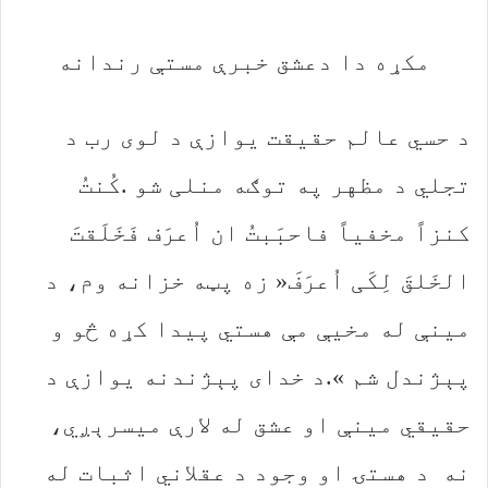
مکړه‭ ‬دا‭ ‬دعشق‭ ‬خبرې‭ ‬مستې‭ ‬رندانه