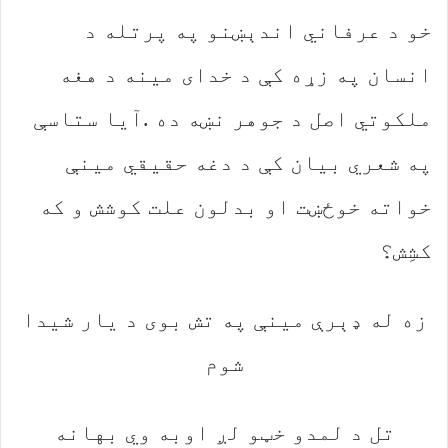
‬کشِش؟
‬شوم
تل‭ ‬د‭ ‬لمدو‭ ‬خټو‭ ‬لږ‭ ‬اوبه‭ ‬وي‭ ‬بهانه