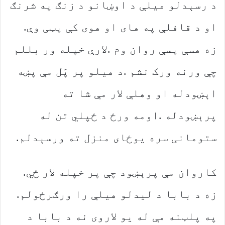
‬او‭ ‬د‭ ‬قافلې‭ ‬په‭ ‬های‭ ‬او‭ ‬هوی‭ ‬کې‭ ‬پټی‭ ‬وې‭.
‬ستومانی‭ ‬سره‭ ‬یوځای‭ ‬منزل‭ ‬ته‭ ‬ورسېدلم‭. ‬
کاروان‭ ‬مې‭ ‬پرېښود‭ ‬چې‭ ‬پر‭ ‬خپله‭ ‬لار‭ ‬ځي‭.
‬زه‭ ‬د‭ ‬بابا‭ ‬د‭ ‬لیدلو‭ ‬هیلې‭ ‬را‭ ‬ورګرځولم‭.