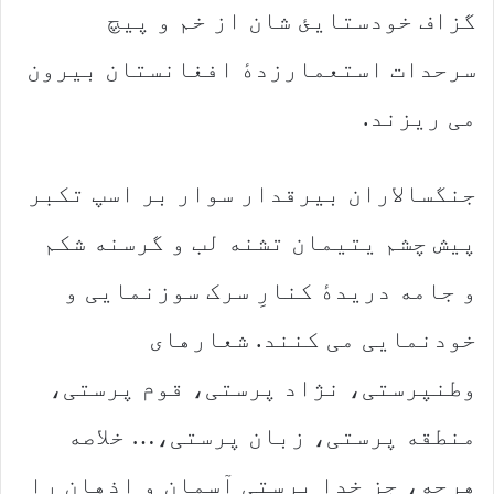
گزاف خودستایئ شان از خم و پیچ
سرحدات استعمارزدهٔ افغانستان بیرون
می ریزند.
جنگسالاران بیرقدار سوار بر اسپ تکبر
پیش چشم یتیمان تشنه لب و گرسنه شکم
و جامه دریدهٔ کنارِ سرک سوزنمایی و
خودنمایی می کنند. شعارهای
وطنپرستی، نژاد پرستی، قوم پرستی،
منطقه پرستی، زبان پرستی،… خلاصه
هرچه، جز خدا پرستی آسمان و اذهان را