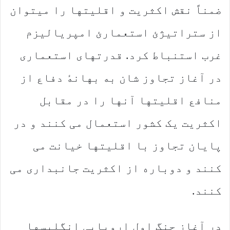
ضمناً نقش اکثریت و اقلیتها را میتوان
از ستراتیژئ استعمارئ امپریالیزم
غرب استنباط کرد. قدرتهای استعماری
در آغاز تجاوز شان به بهانهٔ دفاع از
منافع اقلیتها آنها را در مقابل
اکثریت یک کشور استعمال می کنند و در
پایان تجاوز با اقلیتها خیانت می
کنند و دوباره از اکثریت جانبداری می
کنند.
در آغاز جنگ اول اروپایی انگلیسها