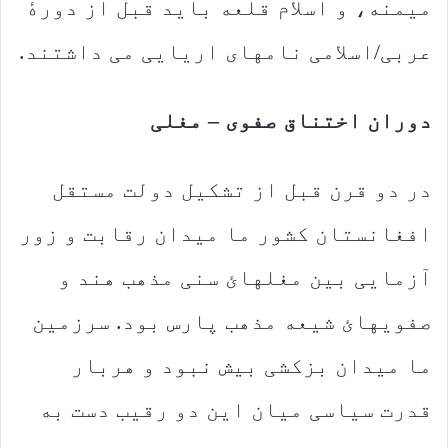
میمنه، و اسلام قلعه باید قبل از دورهٔ
عربی/اسلامی نامهای اریایی می داشتند.
دوران اختناق صفوی – مغلی
در دو قرن قبل از تشکیل دولت مستقل
افغانستان کشور ما میدان رقابت و زور
آزمایی بین مغلهائ سنی مذهب هند و
صفویهائ شیعه مذهب پارس بود. سرزمین
ما میدان بزکشی بیش نبود و هربار
قدرت سیاسی میان این دو رقیب دست به