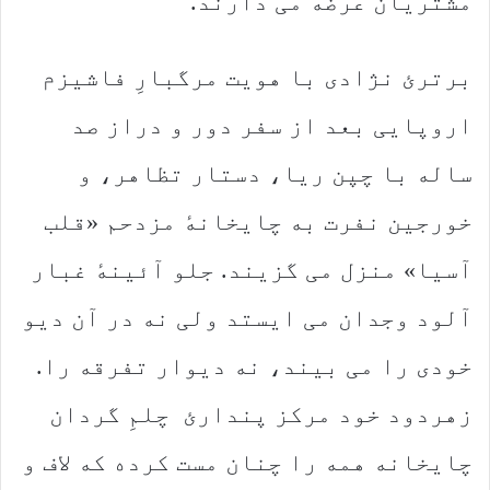
مشتریان عرضه می دارند.
برترئ نژادی با هویت مرگبارِ فاشیزم
اروپایی بعد از سفر دور و دراز صد
ساله با چپن ریا، دستار تظاهر، و
خورجین نفرت به چایخانهٔ مزدحم «قلب
آسیا» منزل می گزیند. جلو آئینهٔ غبار
آلود وجدان می ایستد ولی نه در آن دیو
خودی را می بیند، نه دیوار تفرقه را.
زهردود خود مرکز پندارئ چلمِ گردان
چایخانه همه را چنان مست کرده که لاف و