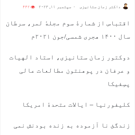
داکتر زمان ستانیزی
سپتمبر ۱۱, ۲۰۲۳
۴۴۲
اقتباس از شمارهٔ سوم مجلهٔ لمر، سرطان
سال ۱۴۰۰ هجری شمسی/جون ۲۰۲۱م
دوکتور زمان ستانیزی، استاد الهیات
و عرفان در پوهنتون مطالعات عالی
پسِفیکا
کلیفورنیا – ایالات متحدهٔ امریکا
زندگئ نا آزموده به زنده بودنش نمی