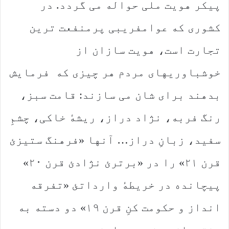
پیکر هویت ملی حواله می گردد. در
کشوری که عوامفریبی پرمنفعت ترین
تجارت است، هویت سازان از
خوشباوریهای مردم هر چیزی که فرمایش
بدهند برای شان می سازند: قامت سبز،
رنگ فربه، نژاد دراز، ریشهٔ خاکی، چشمِ
سفید، زبانِ دراز… آنها «فرهنگ ستیزئ
قرن ۲۱» را در «برترئ نژادئ قرن ۲۰»
پیچانده در خریطهٔ وارداتئ «تفرقه
انداز و حکومت کنِ قرن ۱۹» دو دسته به