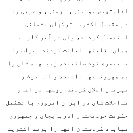
اقلیتهای یونانی، ارمنی، و عربی را
در مقابل اکثریت ترکهای عثمانی
استعمال کردند، ولی در آخر کار با
همان اقلیتها خیانت کردند اعراب را
مستعمره خود ساختند، زمینهای شان را
به صهیونستها دادند، و آتا ترک را
قهرمان اعلان کردند. روسها در آغاز
مداخلات شان در ایران امروزی با تشکیل
حکومت خودمختار آذربایجان و جمهوری
مهاباد کردستان آنها را برضد اکثریت