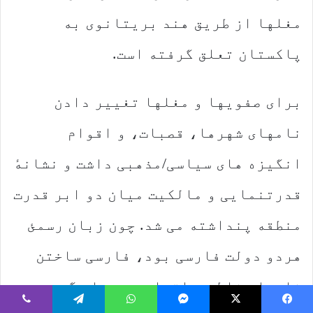
مغلها از طریق هند بریتانوی به
پاکستان تعلق گرفته است.
برای صفویها و مغلها تغییر دادن
نامهای شهرها، قصبات، و اقوام
انگیزه های سیاسی/مذهبی داشت و نشانهٔ
قدرتنمایی و مالکیت میان دو ابر قدرت
منطقه پنداشته می شد. چون زبان رسمئ
هردو دولت فارسی بود، فارسی ساختن
نامها مناطق و اقوام رسم عام گردید.
Viber
Telegram
WhatsApp
Messenger
X
Faceboo