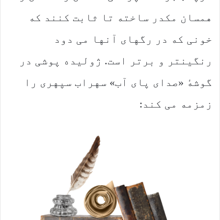
همسان مکدر ساخته تا ثابت کنند که
خونی که در رگهای آنها می دود
رنگینتر و برتر است. ژولیده پوشی در
گوشهٔ «صدای پای آب» سهراب سپهری را
زمزمه می کند: