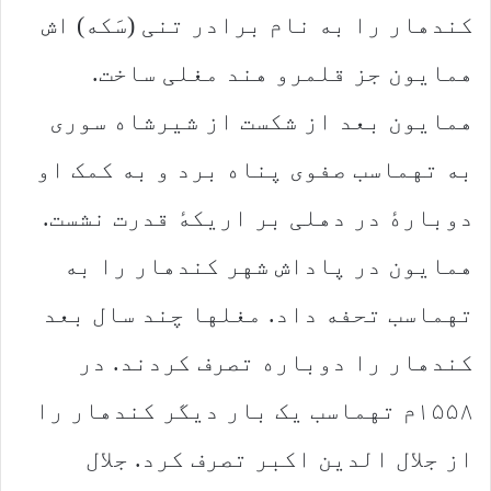
کندهار را به نام برادر تنی (سَکه) اش
همایون جز قلمرو هند مغلی ساخت.
همایون بعد از شکست از شیرشاه سوری
به تهماسب صفوی پناه برد و به کمک او
دوبارهٔ در دهلی بر اریکهٔ قدرت نشست.
همایون در پاداش شهر کندهار را به
تهماسب تحفه داد. مغلها چند سال بعد
کندهار را دوباره تصرف کردند. در
۱۵۵۸م تهماسب یک بار دیگر کندهار را
از جلال الدین اکبر تصرف کرد. جلال