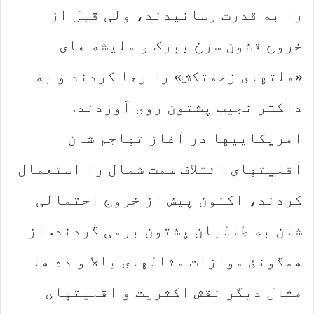
را به قدرت رسانیدند، ولی قبل از
خروج قشون سرخ ببرک و ملیشه های
«ملتهای زحمتکش» را رها کردند و به
داکتر نجیب پشتون روی آوردند.
امریکاییها در آغاز تهاجم شان
اقلیتهای ائتلاف سمت شمال را استعمال
کردند، اکنون پیش از خروج احتمالی
شان به طالبان پشتون برمی گردند. از
همگونئ موازات مثالهای بالا و ده ها
مثال دیگر نقش اکثریت و اقلیتهای