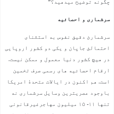
چگونه توضیح میدهید؟”
سرشماری و احصائیه
سرشمارئ دقیق نفوس به استثنای
احتمالئ جاپان و یکی دو کشور اروپایی
در هیچ کشور دنیا معمول و ممکن نیست.
ارقام احصائیه های رسمی صرف تخمین
است. هم اکنون در ایالات متحدهٔ امریکا
باوجود عصریترین وسایل سرشماری نه
تنها ۱۱- ۱۵ میلیون مهاجرغیرقانونی