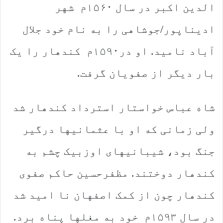
الدین اکبر در سال ۱۵۶۰م شهر
ادیناپور/جوشاهی را به نام خود جلال
آباد نامید. او در۱۵۹۰م کندهار را یک
بار دیگر از صفویان گرفت.
شاه عباس خواستار استرداد کندهار شد
ولی زمانی که او با عثمانیها درگیر
جنگ بود، شیبانیهای اوزبیک چشم به
کندهار دوختند. مظفرحسین حاکم صفوی
کندهار چون از کمک اصفهان نا امید شد
در سال ۱۵۹۳م خود به مغلها پناه برد.