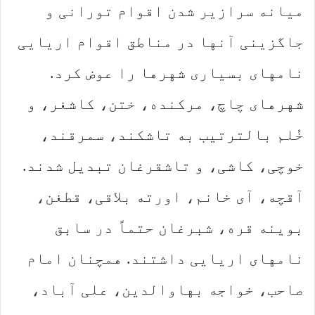
میانه سرازیر شدن اقوام تورانی و
جاگزینی آنها در مناطق اقوام اریایی
نامهای بسیاری شهرها را عوض کرد.
شهرهای چاچ، مرکنده، ختن، کاشغر، و
خُلم بالترتیب به تاشکند، سمرقند،
خوچی، کاشی، و تاشقرغان تبدیل شدند.
آقچه، آی خانم، اورته بلاقی، قطغن،
بوینه قره، شبرغان حتماً در سابق
نامهای اریایی داشتند. همچنان امام
صاحب، خواجه بهاوالدین، علی آباد،