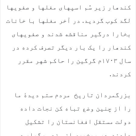
کندهار زیر سُم اسپهای مغلها و صفویها
لگد کوب گردید. در آخر مغلها با خانات
بخارا درگیر مناقشه شدند و صفویهای
کندهار را یک بار دیگر تصرف کرده در
سال ۱۷۰۳م گرگین را حاکم شهر مقرر
کردند.
بزرگمردان تاریخ مردم ستم دیدهٔ ما
را از چنین وضع تباه کن نجات داده
دولت مستقل افغانستان را تشکیل
دادند. در بیخبری از وضع مرگبارِ دو