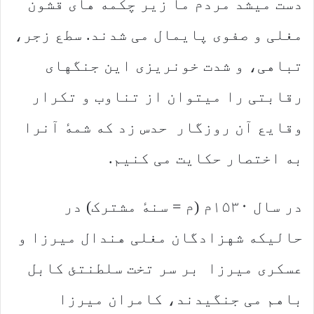
دست میشد مردم ما زیر چکمه های قشون
مغلی و صفوی پایمال می شدند. سطع زجر،
تباهی، و شدت خونریزی این جنگهای
رقابتی را میتوان از تناوب و تکرار
وقایع آن روزگار حدس زد که شمهٔ آنرا
به اختصار حکایت می کنیم.
در سال ۱۵۳۰م (م = سنهٔ مشترک) در
حالیکه شهزادگان مغلی هندال میرزا و
عسکری میرزا بر سر تخت سلطنتئ کابل
باهم می جنگیدند، کامران میرزا