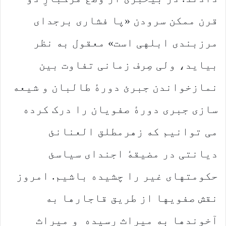
قرن ممکن سرودن «پا فشاری برجدای
مرزبندی ابلهی است» معقول به نظر
بیاید، ولی صِرف زمانی تفاوت بین
نمازخواندن جبرئ دورهٔ طالبان و شیعه
سازی جبری دورهٔ صفویان را درک کرده
می توانیم که زهرمطلق العنانئ
دیانتی در مضیقهٔ اجندای سیاسئ
حکومتهای غیر را چشیده باشیم. امروز
نقش صفویها از طریق قاجارها به
آخوندها به میراث رسیده و میراث