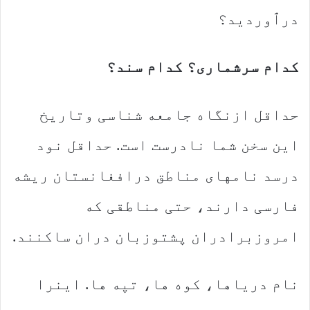
درٱوردید؟
کدام سرشماری؟ کدام سند؟
حداقل ازنگاه جامعه شناسی وتاریخ
این سخن شما نادرست است. حداقل نود
درسد نامهای مناطق درافغانستان ریشه
فارسی دارند، حتی مناطقی که
امروزبرادران پشتوزبان دران ساکنند.
نام دریاها، کوه ها، تپه ها. اینرا