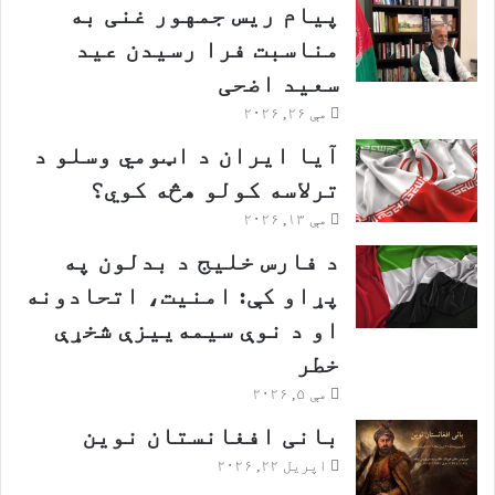
پیام ریس جمهور غنی به
مناسبت فرا رسیدن عید
سعید اضحی
مې ۲۶, ۲۰۲۶
آیا ایران د اټومي وسلو د
ترلاسه کولو هڅه کوي؟
مې ۱۳, ۲۰۲۶
د فارس خلیج د بدلون په
پړاو کې: امنیت، اتحادونه
او د نوې سیمه‌ییزې شخړې
خطر
مې ۵, ۲۰۲۶
بانی افغانستان نوین
اپریل ۲۲, ۲۰۲۶