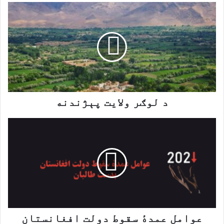
د
لوګر
ولایت
پېژندنه
د لوګر ولایت پېژندنه
‬طالبان