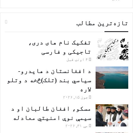
تازه‌ترین مطالب
تفکیک نام های دری،
تاجیکی و فارسی
۴ اونۍ قبل
د افغانستان د هایدرو-
سیاسي بند (تلک)څخه د وتلو
لاره
جون ۱۵, ۲۰۲۶
مسکو، افغان طالبان او د
سیمې نوې امنیتي معادله
مې ۳۱, ۲۰۲۶