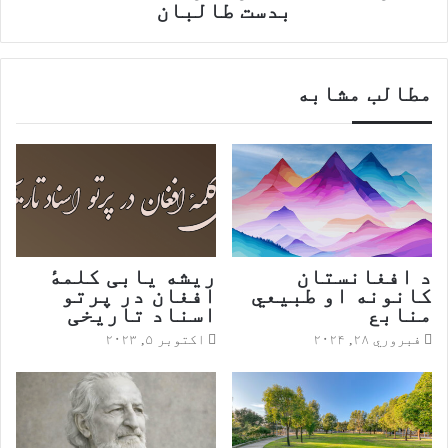
‬بدست‭ ‬طالبان
مطالب مشابه
د افغانستان
ریشه یابی کلمهٔ
کانونه او طبیعي
افغان در پرتو
منابع
اسناد تاریخی
فبروري ۲۸, ۲۰۲۴
اکتوبر ۵, ۲۰۲۳