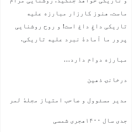
و تاریکی خواهد جنگید. روشنایی مرام
ماست. هنوز کارزار مبارزه علیه
تاریکی داغِ داغ است! و روح روشنایی
پرور ما آمادهٔ نبرد علیه تاریکی.
مبارزه دوام دارد…
درخانۍ ذهین
مدیر مسئوول و صاحب امتیاز مجلهٔ لمر
جدی سال ۱۴۰۰هجری شمسی