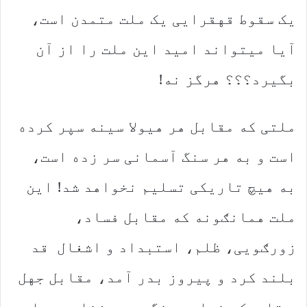
یک سقوط قهقرایی یک ملت متمدن است،
آیا میتواند امید این ملت را از آن
بگیرد؟؟؟ هرگز نه!
ملتی که مقابل هر هیولا سینه سپر کرده
است و به هر سنگ آسمانی سر زده است،
به هیچ تاریکی تسلیم نخواهد شد! این
ملت همانګونه که مقابل فساد،
زورګویی، ظلم، استبداد و اشغال قد
بلند کرد و پیروز بدر آمد، مقابل جهل