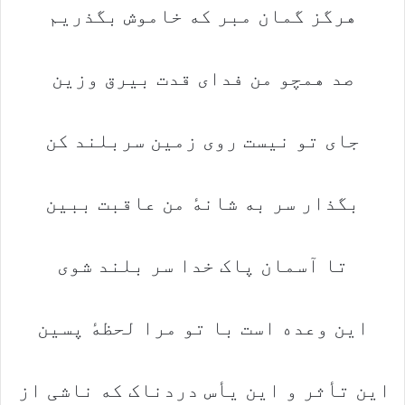
هرگز گمان مبر که خاموش بگذریم
صد همچو من فدای قدت بیرق وزین
جای تو نیست روی زمین سربلند کن
بگذار سر به شانهٔ من عاقبت ببین
تا آسمان پاک خدا سر بلند شوی
این وعده است با تو مرا لحظهٔ پسین
این تأثر و این یأس دردناک که ناشی از