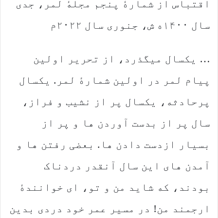
اقتباس از شمارهٔ پنجم مجلهٔ لمر، جدی
سال ۱۴۰۰ه ش، جنوری سال ۲۰۲۲م
… یکسال میگذرد، از تحریر اولین
پیام لمر در اولین شمارهٔ لمر. یکسال
پرحادثه، یکسال پر از نشیب و فراز،
سال پر از بدست آوردن ها و پر از
بسیار ازدست دادن ها. بعضی رفتن ها و
آمدن های این سال آنقدر دردناک
بودند، که شاید من و تو، ای خوانندهٔ
ارجمند من! در مسیر عمر خود دردی بدین