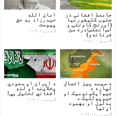
جامعهٔ افغانی در
امان الله
جنوب کلیفورنیا
حیدرزاد به حق
(اورنج کاونتی و
پیوست
لس‌آنجلس/دره سن
جنوري ۸, ۲۰۲۶
فرناندو)
اپریل ۱۰, ۲۰۲۵
د سیمه ییز اتصال
لپاره د
جیوایکونومیک او
‬افغاني‭ ‬تحلیل‭ ‬یې‭!‬
جیوپولتیک د
سپتمبر ۲, ۲۰۲۳
بدلون او بهبود
اړتیا
فبروري ۱۷, ۲۰۲۴