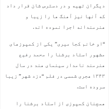
دیگران تهیه و در دسترس شان قرار داد
که آنها نیز آهنگ ها را زیبا و
هنرمندانه اجرا نموده اند.
“او خانم کجا میری” یکی از کمپوزهای
مشهور استاد برشنا را محمد رفیع
هنرمند نامدار سینمای هند در سال
۱۳۴۳ هجری شمسی در فلم “دزد شهر” زیبا
سروده است.
همچنان کمپوزی از استاد برشنا را