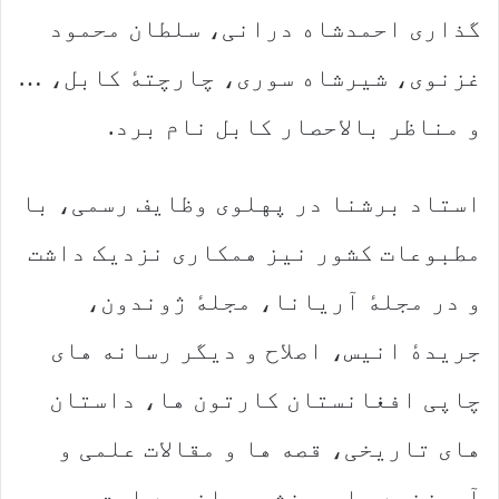
گذاری احمدشاه درانی، سلطان محمود
غزنوی، شیرشاه سوری، چارچتهٔ کابل، …
و مناظر بالاحصار کابل نام برد.
استاد برشنا در پهلوی وظایف رسمی، با
مطبوعات کشور نیز همکاری نزدیک داشت
و در مجلهٔ آریانا، مجلهٔ ژوندون،
جریدهٔ انیس، اصلاح و دیگر رسانه های
چاپی افغانستان کارتون ها، داستان
های تاریخی، قصه ها و مقالات علمی و
آموزنده را به نشر رسانیده است.