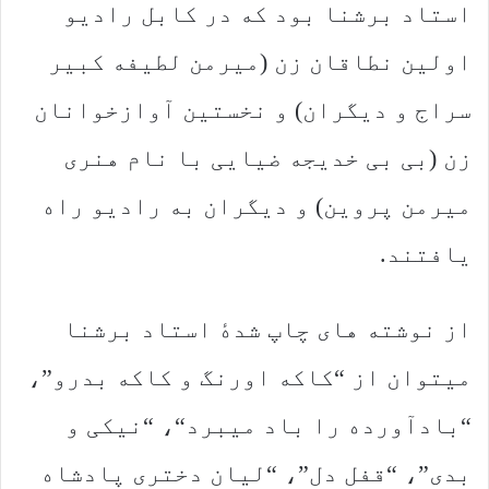
استاد برشنا بود که در کابل رادیو
اولین نطاقان زن (میرمن لطیفه کبیر
سراج و دیگران) و نخستین آوازخوانان
زن (بی بی خدیجه ضیایی با نام هنری
میرمن پروین) و دیگران به رادیو راه
یافتند.
از نوشته های چاپ شدهٔ استاد برشنا
میتوان از “کاکه اورنگ و کاکه بدرو”،
“بادآورده را باد میبرد“، “نیکی و
بدی”، “قفل دل”، “لیان دختری پادشاه