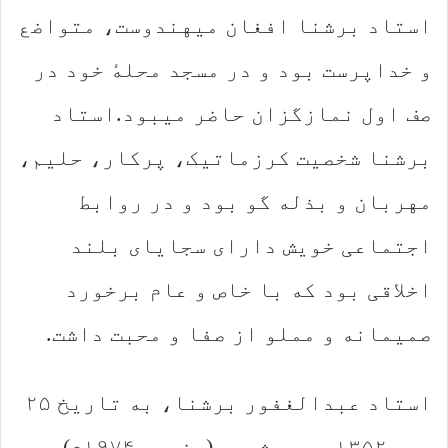
استاد برشنا افغان میهندوست، متواضع
و خداپرست بود و در مسجد محلهٔ خود در
صف اول نمازگزان حاضر میبود.استاد
برشنا شخصیت کرزماتیک، پرکار، حلیم،
مهربان و بذله گو بود و در روابط
اجتماعی خویش دارای سجایای بلند
اخلاقی بود که با خاص و عام برخورد
صمیمانه و مملو از صفا و محبت داشت.
استاد عبدالغفور برشنا، به تاریخ ۲۵
جدی ۱۳۵۲ هجری شمسی (جنوری ۱۹۷۴م) در