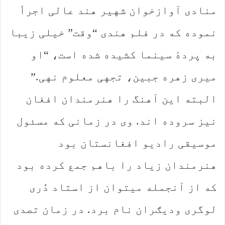
منادی آوازخوان شهیر هند عالی اجرأ
نموده که در فلم هندی “وقت” خیلی زیبا
به پردهٔ سینما کشیده شده است، “او
میری زهره جبین، تجهی معلوم نهی.”
البته این آهنگ را هنرمندان افغان
نیز سروده اند. وی در زمانی که مسئول
موسیقی رادیو افغانستان بود
هنرمندان زیاد را باهم جمع کرده بود
که از آنجمله میتوان از استاد دُری
لوگری ودیګران نام برد. در زمان تصدی