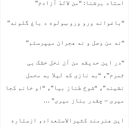
استاد برشنا: “من لالهٔ آزادم”
“باغوانه ورو ورو ټولوه د باغ گلونه”
“نه من وصل و نه هجران میپرستم”
“در این حدیقه من آن نخل خشک بی
ثمرم”، “به نازی که لیلا به محمل
نشیند”، “شوخ طناز بیا”، “او خانم کجا
میری – چقدر بناز میری” …
این هنرمند کثیرالاستعداد، ازستاره