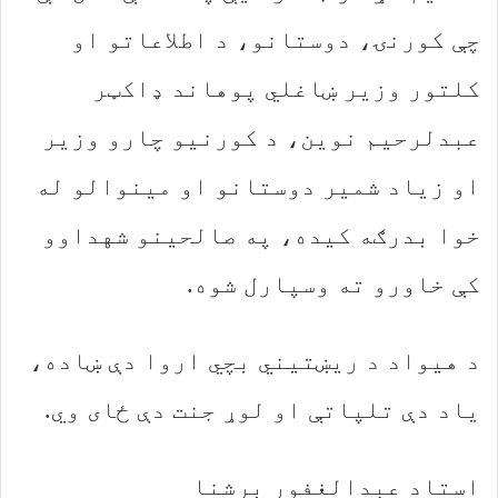
چې کورنۍ، دوستانو، د اطلاعاتو او
کلتور وزیر ښاغلي پوهاند ډاکټر
عبدلرحیم نوین، د کورنیو چارو وزیر
او زیاد شمیر دوستانو او مینوالو له
خوا بدرګه کیده، په صالحینو شهداوو
کې خاورو ته وسپارل شوه.
د هیواد د ریښتیني بچي اروا دې ښاده،
یاد دې تلپاتې او لوړ جنت دې ځای وي.
استاد عبدالغفور برشنا