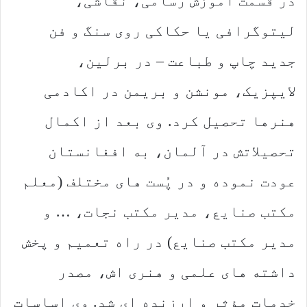
در قسمت آموزش رسامی، نقاشی،
لیتوگرافی یا حکاکی روی سنگ و فن
جدید چاپ و طباعت – در برلین،
لایپزیک، مونشن و بریمن در اکادمی
هنرها تحصیل کرد. وی بعد از اکمال
تحصیلاتش در آلمان، به افغانستان
عودت نموده و در پُست های مختلف (معلم
مکتب صنایع، مدیر مکتب نجات، … و
مدیر مکتب صنایع) در راه تعمیم و پخش
داشته های علمی و هنری اش، مصدر
خدمات مؤثر و ارزنده ای شد. وی اساسات