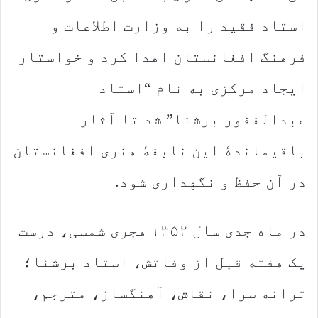
استاد فقید را به وزارت اطلاعات و
فرهنگ افغانستان اهدا کرد و خواستار
ایجاد مرکزی به نام “استاد
عبدالغفور برشنا” شد تا آثار
باقیماندهٔ این نابغهٔ هنری افغانستان
در آن حفظ و نگهداری شود.
در ماه جدی سال ۱۳۵۲ هجری شمسی، درست
یک هفته قبل از وفاتش، استاد برشنا؛
ترانه سرا، نقاش، آهنگساز، مترجم،