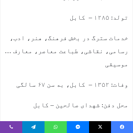
تولد: ۱۲۸۵ – کابل
خدمات سترگ در بخش فرهنگ، هنر، ادب،
رسامی، نقاشی، طباعت معاصر، معارف …
موسیقی
وفات: ۱۳۵۲ – کابل، به سن ۶۷ سالگی
محل دفن: شهدای صالحین – کابل
Copy URL
Viber
Telegram
WhatsApp
Messenger
X
Faceboo