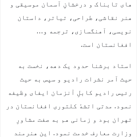
های تابناک و درخشانِ آسمان موسیقی و
هنر نقاشی، طراحی، تیاتر، داستان
نویسی، آهنگسازی، ترجمه و…
افغانستان است.
استاد برشنا حدود یک دهه، نخست به
حیث آمر نشرات رادیو و سپس به حیث
رئیس رادیو کابلِ آنزمان ایفای وظیفه
نمود. مدتی اتشهٔ کلتوری افغانستان در
تهران بود و زمانی هم به صفت مشاورِ
وزارت معارف خدمت نمود. این هنرمند