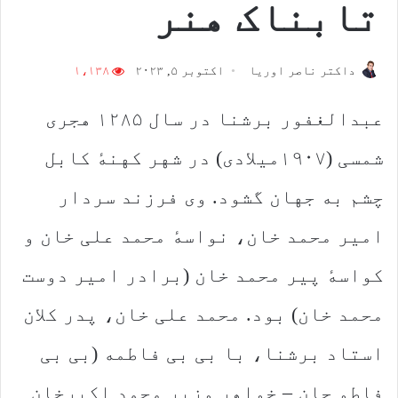
‬تابناک‭ ‬هنر
داکتر ناصر اوریا
اکتوبر ۵, ۲۰۲۳
۱،۱۳۸
عبدالغفور برشنا در سال ۱۲۸۵ هجری
شمسی (۱۹۰۷میلادی) در شهر کهنهٔ کابل
چشم به جهان گشود. وی فرزند سردار
امیر محمد خان،‌ نواسهٔ محمد علی خان و
کواسهٔ پیر محمد خان (برادر امیر دوست
محمد خان) بود. محمد علی خان، پدر کلان
استاد برشنا، با بی بی فاطمه (بی بی
فاطو جان – خواهر وزیر محمد اکبرخان