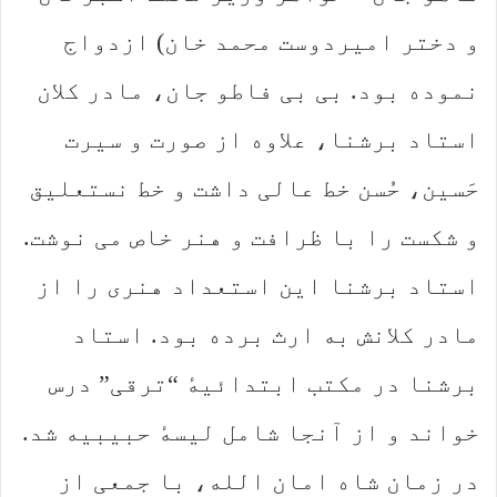
و دختر امیردوست محمد خان) ازدواج
نموده بود. بی بی فاطو جان، مادر کلان
استاد برشنا، علاوه از صورت و سیرت
حَسین، حُسن خط‌ عالی داشت و خط نستعلیق
و شکست را با ظرافت و هنر خاص می نوشت.
استاد برشنا این استعداد هنری را از
مادر کلانش به ارث برده بود. استاد
برشنا در مکتب ابتدائیهٔ “ترقی” درس
خواند و از آنجا شامل لیسهٔ حبیبیه شد.
در زمان شاه امان الله، با جمعی از