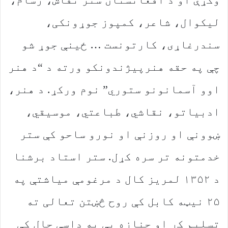
لیکوال، شاعر، کمپوز جوړونکی،
سندرغاړی، کارتونست … ځینې جوړ شو
چې په حقه هنرپیژندونکو ورته د “د هنر
اوو آسمانونو ستوري” نوم ورکړ. د هنر،
ادبیاتو، نقاشي، طباعتي، موسیقي،
ښوونې او روزنې او نورو ساحو کې ستر
خدمتونه تر سره کړل. ستر استاد برشنا
د ۱۳۵۲ لمریز کال د مرغومې میاشتې په
۲۵ نیټه کابل کې روح څښتن تعالی ته
تسلیم کړ او جنازه یې په داسې حال کې