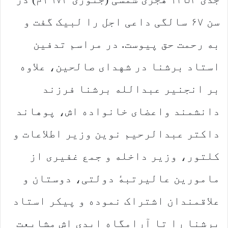
سن ۶۷ سالگی داعی اجل را لبیک گفت و
به رحمت حق پیوست. در مراسم تدفین
استاد برشنا در شهدای صالحین، علاوه
بر انجنیر عبدالله برشنا فرزند
دانشمند واعضای خانواده اش، پوهاند
داکتر عبدالرحیم نوین وزیر اطلاعات و
کلتور، وزیر داخله و جمع غفیری از
مامورین عالیرتبهٔ دولتی، دوستان و
علاقمندان اشتراک نموده و پیکر استاد
برشنا را تا آرامگاه ابدی اش مشایعت