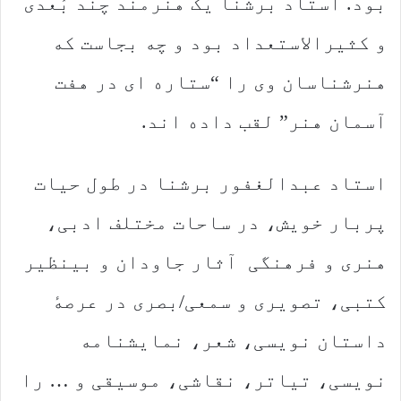
بود. استاد برشنا یک هنرمند چند بُعدی
و کثیرالاستعداد بود و چه بجاست که
هنرشناسان وی را “ستاره ای در هفت
آسمان هنر” لقب داده اند.
استاد عبدالغفور برشنا در طول حیات
پربار خویش، در ساحات مختلف ادبی،
هنری و فرهنگی آثار جاودان و بینظیر
کتبی، تصویری و سمعی/بصری در عرصهٔ
داستان نویسی،‌ شعر، نمایشنامه
نویسی، تیاتر، نقاشی، موسیقی و … را