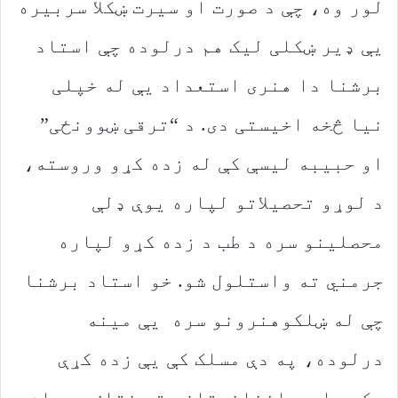
لور وه، چې د صورت او سیرت ښکلا سربیره
یې ډیر ښکلی لیک هم درلوده چې استاد
برشنا دا هنری استعداد یې له خپلی
نیا څخه اخیستی دی. د “ترقی ښوونځی”
او حبیبه لیسې کې له زده کړو وروسته،
د لوړو تحصیلاتو لپاره یوې ډلې
محصلینو سره د طب د زده کړو لپاره
جرمني ته واستلول شو. خو استاد برشنا
چې له ښلکوهنرونو سره یې مینه
درلوده، په دې مسلک کې یې زده کړې
وکړې او د افغانستان ستر نقاش، رسام،