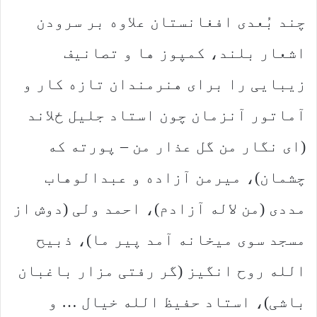
چند بُعدی افغانستان علاوه بر سرودن
اشعار بلند، کمپوز ها و تصانیف
زیبایی را برای هنرمندان تازه کار و
آماتور آنزمان چون استاد جلیل ځلاند
(ای نگار من گل عذار من – پورته که
چشمان)، میرمن آزاده و عبدالوهاب
مددی (من لاله آزادم)، احمد ولی (دوش از
مسجد سوی میخانه آمد پیر ما)، ذبیح
الله روح انگیز (گر رفتی مزار باغبان
باشی)، استاد حفیظ الله خیال … و