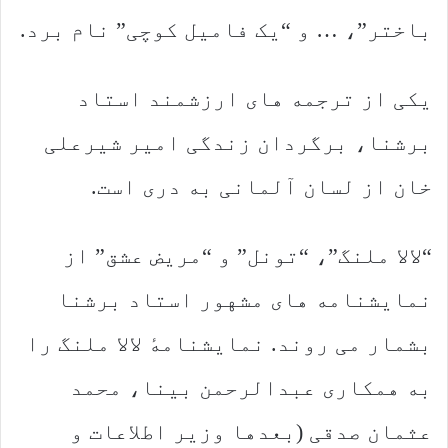
باختر”، … و “یک فامیل کوچی” نام برد.
یکی از ترجمه های ارزشمند استاد
برشنا، برگردان زندگی امیر شیرعلی
خان از لسان آلمانی به دری است.
“لالا ملنگ”،‌ “تونل” و “مریض عشق” از
نمایشنامه های مشهور استاد برشنا
بشمار می روند. نمایشنامهٔ لالا ملنگ را
به همکاری عبدالرحمن بینا، محمد
عثمان صدقی (بعدها وزیر اطلاعات و