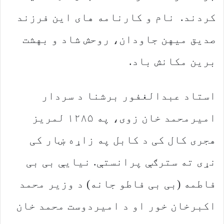
کردند. نام و کارنامه های این فرزند
صدیق میهن جاودان،‌ روحش شاد و بهشت
برین مکانش باد.
استاد عبدالغفور برشنا د سردار
امیرمحمد خان زوی، په ۱۲۸۵ لمریز
هجری کال کی د کابل په زاړه ښار کی
نړی ته سترګې پرانستې. نیایې بی بی
فاطمه (بی بی فاطو جانه) د وزیر محمد
اکبرخان خور او د امیردوست محمد خان