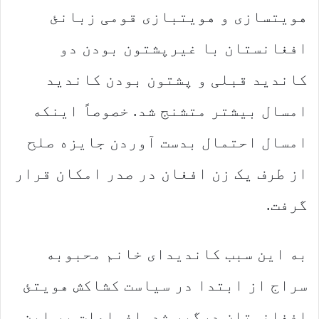
هویتسازی و هویتبازی قومی زبانئ
افغانستان با غیرپشتون بودن دو
کاندید قبلی و پشتون بودن کاندید
امسال بیشتر متشنج شد. خصوصاً اینکه
امسال احتمال بدست آوردن جایزه صلح
از طرف یک زن افغان در صدر امکان قرار
گرفت.
به این سبب کاندیدای خانم محبوبه
سراج از ابتدا در سیاست کشاکش هویتئ
افغانستان درگیر شد. افواهات بر این