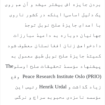
بردن جایزه اش بیشتر میشد و آن هم روی
یک دلیل اساسی: اینکه در کشور ناروی
با اهدای جایزهٔ صلح نوبل توجهٔ
جهانیان دوباره به داعیهٔ مبارزات
دادخواهئ زنان افغانستان معطوف شود
کمیتهٔ جایزهٔ صلح نوبل طبق معمول به
پیشنهاد مؤسسهٔ تحقیقات صلح اوسلوThe
Peace Research Institute Oslo (PRIO) وقع
زیاد گذاشت و Henrik Urdal رئیس این
مؤسسه نامزدی محبوبه سراج و نرگس