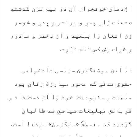
اژدهای خونخوار آن در نیم قرن گذشته
صدها هزار پسر و برادر و پدر و شوهر
زن افغان را بلعید و از دختر و مادر،
و خواهرش کس نام نبُرد.
با این موضعگیرئ سیاسی دادخواهی
حقوق مدنی که محور مبارزهٔ زنان بود
ماهیت و مشروعیت خود را از دست داد و
قربانئ تبلیغات سیاسئ ضد طالبان
گردید که معمولاً «سرگرمئ» مردها است.