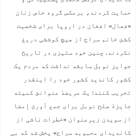
حمایت کردند، برعکس گروه خاص زنان
«فعال» افغان در اروپا برای شخصیت
کشئ خانم سراج از هیچ کوششی دریغ
نکردند. چنین خود ستیزی در تاریخ
جوایز نوبل سابقه نداشت که مردم یک
کشور کاندید کشور خود را اینقدر
تخریب کنند: یک عریضهٔ عنوانئ کمیته
جایزهٔ صلح نوبل برای جمع آورئ إمضا
از سویدن زیرعنوان «خطرات ناشی از
کاندیدای محبوبه سراج» پخش شد که بی