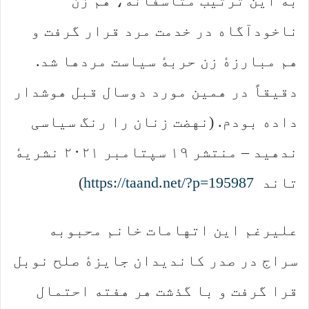
به این ترتیب متأسفانه، هم زن
ناخودآگاه در خدمت مرد قرار گرفت و
هم مبارزهٔ زن حربهٔ سیاست مردها شد.
دقیقاً در همین مورد دوسال قبل هوشدار
داده بودم. (نهضت زنان را رنگ سیاسی
ندهید – منتشر ۱۹ سپتامبر ۲۰۲۱ نشریهٔ
تاند
https://taand.net/?p=195987
)
علیرغم این اتهامات خانم محبوبه
سراج در صدر کاندیدان جایزهٔ صلح نوبل
قرا گرفت و با گذشت هر هفته احتمال