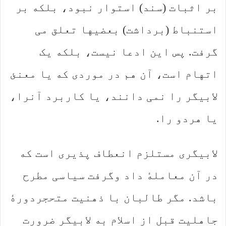
بر اثبات (سند) استوار نبود، بلکه بر
استنباط (برداشت) بعضیها تعلق می
گرفت. پس این ادعا نیست، بلکه یک
اتهام است، آن هم در موردی که یا معنئ
لابیگر را نمی دانند، یا کاربرد آنرا،
یا هردو را.
لابیگری مستلزم انعطاف پذیری است که
در آن معاملهٔ داد وگرفت سیاسی مطرح
باشد. مگر طالبان با ذهنیت متحجردورهٔ
جاهلیت قبل از اسلام به لابیگر ضرورت