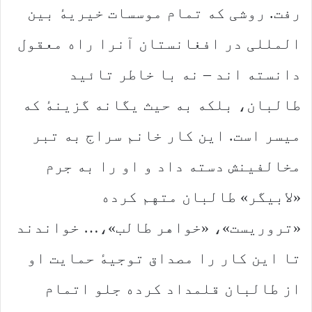
رفت. روشی که تمام موسسات خیریهٔ بین
المللی در افغانستان آنرا راه معقول
دانسته اند – نه با خاطر تائید
طالبان، بلکه به حیث یگانه گزینهٔ که
میسر است. این کار خانم سراج به تبر
مخالفینش دسته داد و او را به جرم
«لابیگر» طالبان متهم کرده
«تروریست»، «خواهر طالب»،… خواندند
تا این کار را مصداق توجیهٔ حمایت او
از طالبان قلمداد کرده جلو اتمام