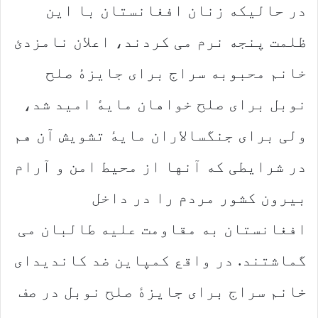
در حالیکه زنان افغانستان با این
ظلمت پنجه نرم می کردند، اعلان نامزدئ
خانم محبوبه سراج برای جایزهٔ صلح
نوبل برای صلح خواهان مایهٔ امید شد،
ولی برای جنگسالاران مایهٔ تشویش آن هم
در شرایطی که آنها از محیط امن و آرام
بیرون کشور مردم را در داخل
افغانستان به مقاومت علیه طالبان می
گماشتند. در واقع کمپاین ضد کاندیدای
خانم سراج برای جایزهٔ صلح نوبل در صف