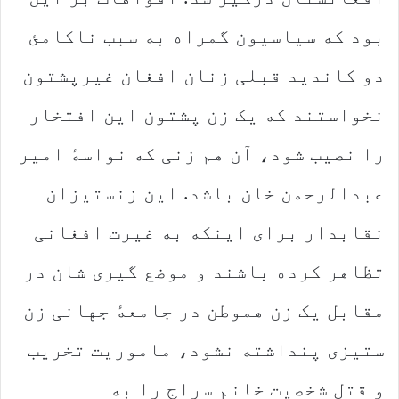
بود که سیاسیون گمراه به سبب ناکامئ
دو کاندید قبلی زنان افغان غیرپشتون
نخواستند که یک زن پشتون این افتخار
را نصیب شود، آن هم زنی که نواسهٔ امیر
عبدالرحمن خان باشد. این زنستیزان
نقابدار برای اینکه به غیرت افغانی
تظاهر کرده باشند و موضع گیری شان در
مقابل یک زن هموطن در جامعهٔ جهانی زن
ستیزی پنداشته نشود، ماموریت تخریب
و قتل شخصیت خانم سراج را به