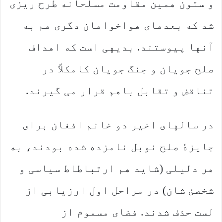
و ستون همین مقاومت مسلحانه طرح ریزی
شد که بعدهای هواخواهان دگری هم به
آنها پیوستند. بدیهی است که اهداف
صلح جویان و جنگ جویان کامکلاً در
تناقض و تقابل باهم قرار می گیرند.
در سالهای اخیر دو خانم افغان برای
جایزهٔ صلح نوبل نامزده شده بودند، به
هر دلیلی (شاید هم ارتباطاط سیاسی و
شخصئ شان) در مراحل اول ارزیابی از
لست حذف شدند. فضای مسموم از