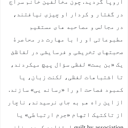
اروپا گردید. چون مخالفین خانم سراج
در گفتار و کردار او چیزی نیافتند،
در مجالس و مصاحبه های مستقیم
مطبوعاتی او را با مهارت در محاصرهٔ
صحبتهای تخریشی و فرسایشی در لفاظئ
یک «بن بست» لفظی سؤال پیچ میکردند،
تا اشتباهات لفظی، لکنت زبان، یا
کمبود فصاحت او را «رسانه یی» سازند.
از این راه هم به جای نرسیدند، ناچار
از تاکتیک اتهام «جرم ارتباطی» یا
guilt by association استفاده کرده، خانم