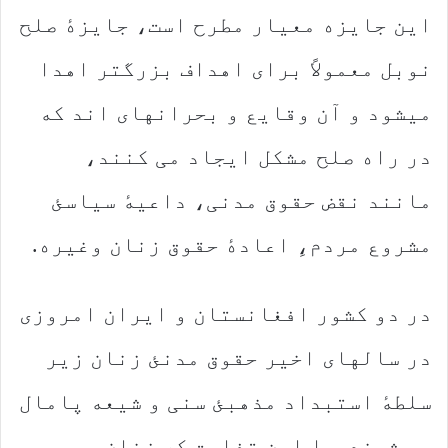
این جایزه معیار مطرح است، جایزهٔ صلح
نوبل معمولاً برای اهداف بزرگتر اهدا
میشود و آن وقایع و بحرانهای اند که
در راه صلح مشکل ایجاد می کنند،
مانند نقض حقوق مدنی، داعیهٔ سیاسئ
مشروع مردم،ِ اعادهٔ حقوق زنان وغیره.
در دو کشور افغانستان و ایران امروزی
در سالهای اخیر حقوق مدنئ زنان زیر
سلطهٔ استبداد مذهبئ سنی و شیعه پامال
می شوند. با این تفاوت که زنان