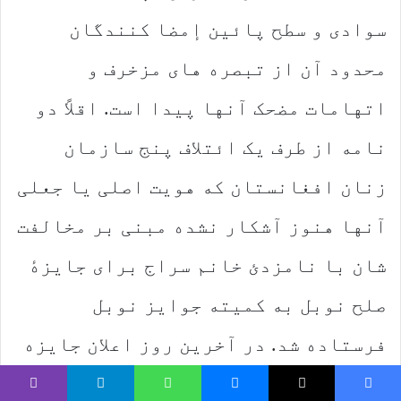
سوادی و سطح پائین إمضا کنندگان
محدود آن از تبصره های مزخرف و
اتهامات مضحک آنها پیدا است. اقلاً دو
نامه از طرف یک ائتلاف پنج سازمان
زنان افغانستان که هویت اصلی یا جعلی
آنها هنوز آشکار نشده مبنی بر مخالفت
شان با نامزدئ خانم سراج برای جایزهٔ
صلح نوبل به کمیته جوایز نوبل
فرستاده شد. در آخرین روز اعلان جایزه
بیش از دوصد ایمیل پیهم به شکل یک
Viber
Telegram
WhatsApp
Messenger
X
Faceboo