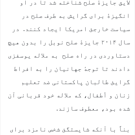
لایق جایزهٔ صلح شناخته شد تا در او
انگیزهٔ برای گرایش به طرف صلح در
سیاست خارجئ امریکا ایجاد کنند. در
سال ۲۰۱۴ جایزهٔ صلح نوبل را بدون هیچ
دستاوردی در راه صلح به ملاله یوسفزی
دادند تا توجهٔ جهانیان را به افراط
گرایئ طالبان پاکستانی ضد تعلیم
زنان و أطفال، که ملاله خود قربانی آن
شده بود، معطوف سازند.
بناً با آنکه شایستگئ شخص نامزد برای