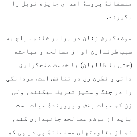
منصفانهٔ پروسهٔ اهدای جایزه نوبل را
بگیرند.
موضعگیرئ زنان در برابر خانم سراج به
سبب طرفدارئ او از مصالحه و مباحثه
(حتی با طالبان) با خصلت صلحگرایئ
ذاتی و فطرئ زن در تناقض است. مردانگی
را در جنگ و ستیز تعریف میکنند، ولی
زن که حیات بخش و پرورندهٔ حیات است
باید از موضع مصالحه جانبداری کند،
نه از مقاومتهای مسلحانهٔ پی در پی که