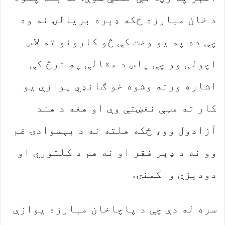
د خان مبارزه ځکه ډېره بریالۍ نه وه
چې ده په یو وخت کې څو کارونو ته لاس
اچولی وو چې پاس د مقالې په ترڅ کې
اشاره ورته وشوه خو ګانډي یوازې یو
کار ته مټې نغښتې وې او هغه د هند
آزادول وو، ځکه هلته نه د بېسوادۍ غم
وو نه د ډېر فقر او نه هم د کلتوري او
دودیزې واکمنۍ.
سره له دې چې د پاچاخان مبارزه یوازې