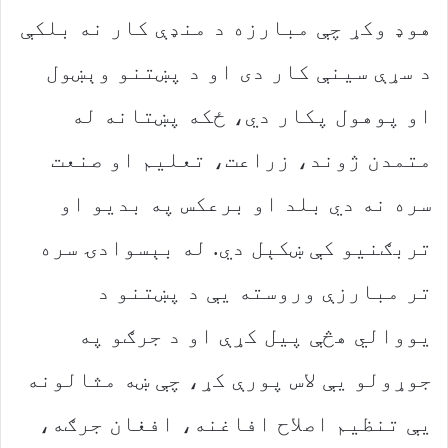
هوډ وکړ چې مبارزه د منډې کار نه بلکې
د سړې سینې کار دی او د پښتنو وېښول
او پوهول پکار دي، ځکه پښتانه له
متمدن ژوند، زراعت، تعلیم او صنعت
سره نه دي بلد او برعکس په بدیو او
تربګنیو کې ښکېل دي. له بېسوادۍ سره
تر مبارزې وروسته یې د پښتنو د
یووالي هڅې پیل کړې او د جرګو په
جوړولو یې لاس پورې کړ، چې ښه مثالونه
یې تنظیم اصلاح افاغنه، افغان جرګه،