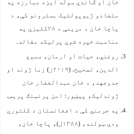
خان او ګاندي سوله ایزه مبارزه په
متضادو ژیوپولتیک بسترونو کې، د
پاچا خان د مړینې د ۲۸کلیزې په
مناسبت خپره شوې پرلیکه مقاله.
روغني، حیات او ارمان، سمیع
الدین، تصحیح. (۲۰۱۹ز) زما ژوند او
جدوجهد، د خان عبدالغفار خان
ژوندلیک، پېښور: امن پرنټنګ پریس.
په جرمني کې د افغانستان د کلتوري
ودې ټولنه، (۱۳۸۸ل)، پاچا خان،