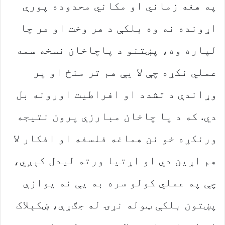
په هغه زماني او مکاني محدوده پورې
اړونده نه وه بلکې د هر وخت او هر چا
لپاره وه، پښتنو د پاچاخان نسخه سمه
عملي نکړه چې لا یې هم تر منځ او پر
وړاندې د تشدد او افراطیت اورونه بل
دي. که د پا چاخان مبارزې پرون نتیجه
ورنکړه خو نن هماغه فلسفه او افکار لا
هم اړین دي او اړتیا ورته لیدل کېږي،
چې په عملي کولو سره به یې نه یوازې
پښتون بلکې ټوله نړۍ له جګړې، ښکېلاک