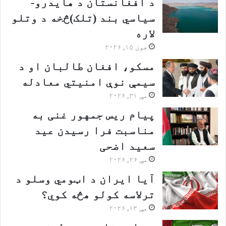
د افغانستان د هایدرو-
سیاسي بند (تلک)څخه د وتلو
لاره
جون ۱۵, ۲۰۲۶
مسکو، افغان طالبان او د
سیمې نوې امنیتي معادله
مې ۳۱, ۲۰۲۶
پیام ریس جمهور غنی به
مناسبت فرا رسیدن عید
سعید اضحی
مې ۲۶, ۲۰۲۶
آیا ایران د اټومي وسلو د
ترلاسه کولو هڅه کوي؟
مې ۱۳, ۲۰۲۶