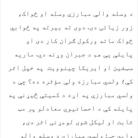
د وسله والې مبارزې وسله او ځواک،
زور زیاتی دی. دوی ته بېرته په ځوابي
ځواک ماته ورکول ګران کار دی او
پایلې یې هم د جبران وړنه دي. ماریه
سټفین او ایریکا چینوویت په خپل اثر
کې؛ ولسي مبارزه ولې مؤثره ده؟ چې د
ولسي مبارزې په اړه د کمیتې څېړنې په
پایله کې د احصائیوي معادلو پر مټ
ثابت او لیکل شوی لومړنی اثر دی،
وايي چې: ولسي مبارزې د وسله والو