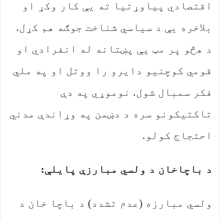
اقتصادي پیاوړتیا ته یې کار وکړ او
بلاخره یې د سیاسي شناخت جوګه هم کړل.
د هڅو پر مټ یې پښتانه له انفرادي او
قومي کوچنیو دایرو را ووتل او په ملي
فکر سمبال شول. نوموړي په دې
تاکتیکونو سره د دښمن په وړاندې مدني
احتجاج کولو.
د باچاخان د ولسي مبارزې پایلې:
ولسي مبارزه (عدم تشدد) د باچا خان د