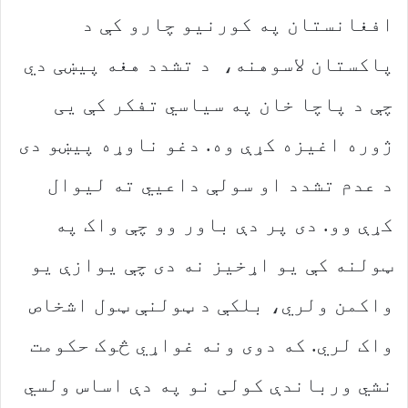
افغانستان په کورنیو چارو کې د
پاکستان لاسوهنه، د تشدد هغه پیښی دي
چې د پاچا خان په سیاسي تفکر کې یی
ژوره اغیزه کړې وه. دغو ناوړه پیښو دی
د عدم تشدد او سولې داعیي ته لیوال
کړې وو. دی پر دې باور وو چې واک په
ټولنه کې یو اړخیز نه دی چې یوازې یو
واکمن ولري، بلکې د ټولنې ټول اشخاص
واک لري. که دوی ونه غواړي څوک حکومت
نشي ورباندې کولی نو په دې اساس ولسي