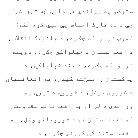
سترګو په وړاندې یې داسې څه تېر شول
چې د ده نازک احساس یې تپي کړ، لکه:
لمړۍ نړیواله جګړه، د بلشویک انقلاب،
د افغانستان د خپلواکي جګړه، دویمه
نړیواله جګړه، د هند خپلواکي، د
پاکستان رامنځته کیدل، په افغانستان
د شوروي یرغل، د شوروي د تیري په
وړاندې د لر او بر افغانانو مقاومت،
له افغانستان نه د شورویانو وتل، په
افغانستان کې کورني جګړه، د