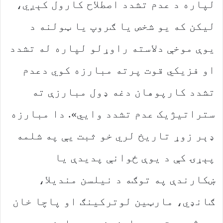
لپاره د عدم تشدد اصطلاح کارول کېږي،
لیکن که یو شخص یا ګروپ یا ټولنه د
یوې موخې دلاسته راوړلو لپاره له تشدد
او فزیکي قوت پرته مبارزه کوي دعدم
تشدد کارپوهان دغه ډول مبارزې ته
ستراتیژیک عدم تشدد وایي». دا مبارزه
ډېر زوړ تاریخ لري خو ثبت یې په شلمه
پېړۍ کې د یوې ځوانې پدیدې یا
ښکارندې په توګه د نیلسن مندیلا،
ګانډي، مارټین لوترکینګ او پاچا خان