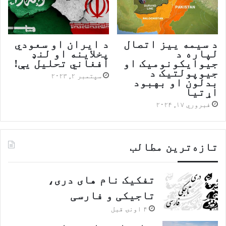
د سیمه ییز اتصال
لپاره د
جیوایکونومیک او
‬افغاني‭ ‬تحلیل‭ ‬یې‭!‬
جیوپولتیک د
سپتمبر ۲, ۲۰۲۳
بدلون او بهبود
اړتیا
فبروري ۱۷, ۲۰۲۴
تازه‌ترین مطالب
تفکیک نام های دری،
تاجیکی و فارسی
۴ اونۍ قبل