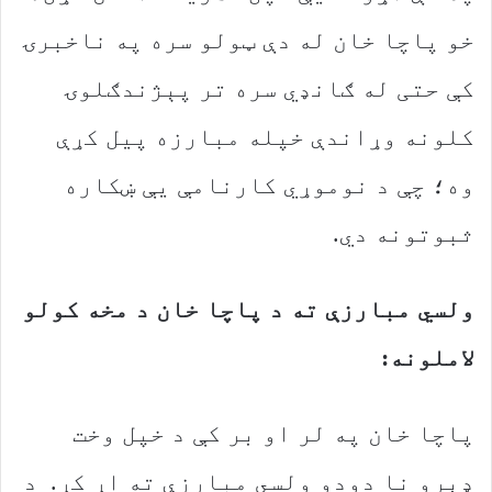
خو پاچا خان له دې ټولو سره په ناخبرۍ
کې حتی له ګانډي سره تر پېژندګلوۍ
کلونه وړاندې خپله مبارزه پیل کړې
وه؛ چې د نوموړي کارنامې یې ښکاره
ثبوتونه دي.
ولسي مبارزې ته د پاچا خان د مخه کولو
لاملونه:
پاچا خان په لر او بر کې د خپل وخت
ډېرو نا دودو ولسي مبارزې ته اړ کړ. د