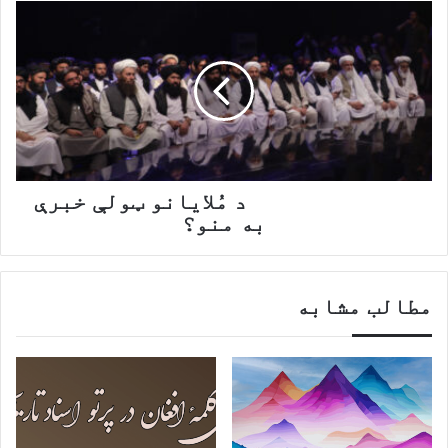
د
مُلایانو
ټولې
خبرې
به
منو؟
د مُلایانو ټولې خبرې
به منو؟
مطالب مشابه