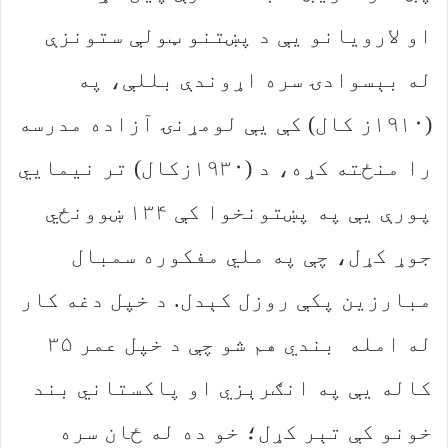
او لارویانو یې د پښتنو ټولې ستونزې
له بېسوادۍ سره اړوندې بللې، په
(۱۹۱۰ز کال) کې یې لومړنۍ آزاده مدرسه
را منځته کړه، د (۱۹۳۰زکال) تر نیمایي
پورې یې په پښتونخوا کې ۱۳۴ ښوونځي
جوړ کړل، چې په ملي مفکوره سمبال
مبارزین پکې روزل کېدل. د خپل دغه کار
له امله بندي هم شو چې د خپل عمر ۳۵
کاله یې په انګرېزي او پاکستاني بند
خونو کې تېر کړل؛ خو ده له ځان سره