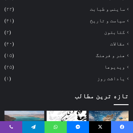
ساینس و طبابت
(۲۲)
سیاست و تاریخ
(۴۱)
کتابتون
(۲)
مقالات
(۴۰)
هنر و فرهنگ
(۱۵)
ویدیوها
(۲۵)
یاداشت روز
(۱)
تازه ترین مطالب
Viber
Telegram
WhatsApp
Messenger
X
Faceboo