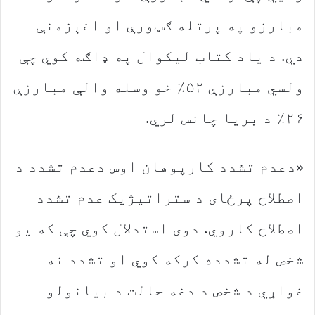
مبارزو په پرتله ګټورې او اغېزمنې
دي. د یاد کتاب لیکوال په ډاګه کوي چې
ولسي مبارزې ۵۲٪ خو وسله والې مبارزې
۲۶٪ د بریا چانس لري.
«دعدم تشدد کارپوهان اوس دعدم تشدد د
اصطلاح پرځای د ستراتیژیک عدم تشدد
اصطلاح کاروي. دوی استدلال کوي چې که یو
شخص له تشدده کرکه کوي او تشدد نه
غواړي د شخص د دغه حالت د بیانولو