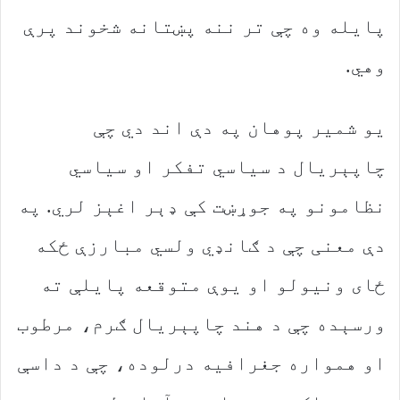
پایله وه چې تر ننه پښتانه شخوند پرې
وهي.
یو شمیر پوهان په دې اند دي چې
چاپېریال د سیاسي تفکر او سیاسي
نظامونو په جوړښت کې ډېر اغېز لري. په
دې معنی چې د ګانډي ولسي مبارزې ځکه
ځای ونیولو او یوې متوقعه پایلې ته
ورسېده چې د هند چاپېریال ګرم، مرطوب
او همواره جغرافیه درلوده، چې د داسې