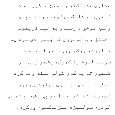
خدایي خدمتګار را منځته کول او د
ګانډي له کانګرس ګوند سره د خپلو
ولسي موخو د رسېدو په نیت غړیتوب
اخستل وو. نوموړي له بېسوادۍ سره په
مبارزه، جرګو جوړولو، ادب ته د
سوسیالیزم را ګډول، پښتو ژبې او
کلتور ته په کار کولو بسنه ونه کړه
بلکې د ولسي مبارزې لپاره یې نور
ګټور تاکتیکونه دا وو چې پښتنو ته یې
لومړی ټولنیزه پېژندګلوي ورکړه،