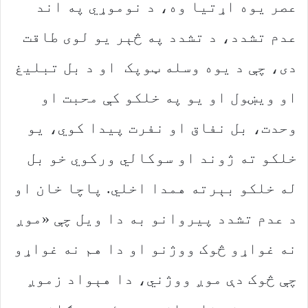
عصر یوه اړتیا وه، د نوموړي په اند
عدم تشدد، د تشدد په څېر یو لوی طاقت
دی، چې د یوه وسله ټوپک او د بل تبلیغ
او ویښول او یو په خلکو کې محبت او
وحدت، بل نفاق او نفرت پیدا کوي، یو
خلکو ته ژوند او سوکالي ورکوي خو بل
له خلکو بېرته همدا اخلي. پاچا خان او
د عدم تشدد پیروانو به دا ویل چې «موږ
نه غواړو څوک ووژنو او دا هم نه غواړو
چې څوک دې موږ ووژني، دا هېواد زموږ