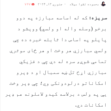
محموده تقوا میلاد
جنوري ۱۳, ۲۰۲۴
۷۶۷
سریزه:
که له اساسه مبارزه په دوو
برخو (وسله واله او ولسي) ووېشو د
پایلو په اساس دا ثابته خبره ده چې
ولسي مبارزې هر وخت او هر ځای موثرې
تمامې شوې، سره له دې چې د فزیکي
مبارزې اړخ تل ښه سمبال او د ډېرو
امکاناتو درلودونکی وي؛ چې ډېر وخت
یې په ولس د برلاسه کېدو لاملونه هم ډېر
امکانات دي.