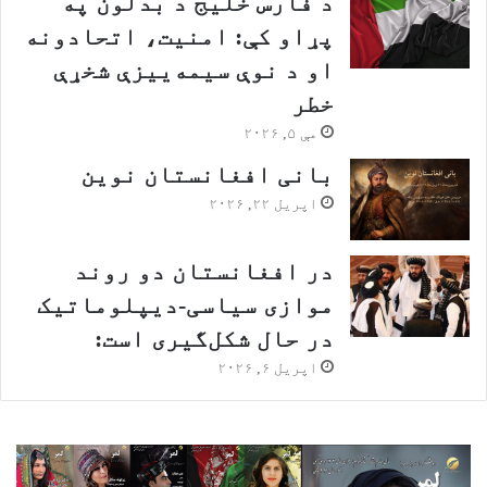
د فارس خلیج د بدلون په
پړاو کې: امنیت، اتحادونه
او د نوې سیمه‌ییزې شخړې
خطر
مې ۵, ۲۰۲۶
بانی افغانستان نوین
اپریل ۲۲, ۲۰۲۶
در افغانستان دو روند
موازی سیاسی-دیپلوماتیک
در حال شکل‌گیری است:
اپریل ۶, ۲۰۲۶