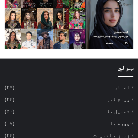
ټولي
اخبار
(۲۹)
پیام لمر
(۲۴)
تحلیل ها
(۵۰)
چهره ها
(۱۷)
زبان و ادبیات
(۲۴)