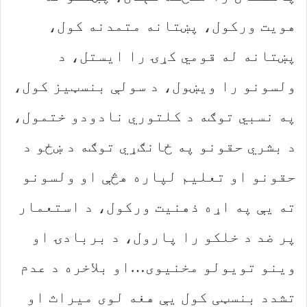
هویت ورکول، پښتانه متمدنه کول،
پښتانه له قومي کړۍ را ایستل، د
ولسونو را ويښول، د سولې بنسټیز کول،
په نسبي توګه د کلتوري نادودو ختمول،
د بشري حقونو په ځانګړي توګه د ښځو د
حقونو او تعلیم لپاره هڅې او ولسونو
ته یې په اړه ذهنیت ورکول، د استعمار
پر ضد د خلکو را پارول، د بربادۍ او
وینو تویولو مخنیوی…او بلاخره د عدم
تشدد بنسټی کول یې هغه لوی میراث او