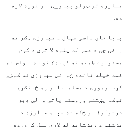
مبارزه تر ټولو پیاوړې او غوره لاره
ده.
پاچا خان داسې مهال د مبارزې ډګر ته
راغی چې د عمر له پلوه لا ترې د کوم
مسئولیت طمعه نه کېده؛ خو ده د ولس له
غمه خپله تانده ځواني مبارزې ته ګوښې
کړ. نوموړی د مسلمانانو په ځانګړي
توګه پښتنو وروسته پاتې والي ډېر
دردولو؛ نو ځکه ده خپله مبارزه د
پښتنو د ویښتابه له لارې پیل کړه. ده