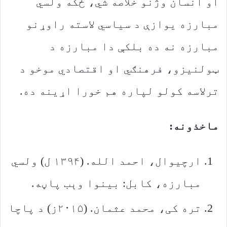
او انسان وژنو خلاصه شي، ځکه ولسي
مبارزه یوازې د سیاسي لاسته راوړنو
مبارزه نه ده بلکې دا مبارزه د
ټولنیزو، فرهنګي او اقتصادي موخو د
ترلاسه کولو لپاره هم خورا اړینه ده.
ماخذونه:
ارچیوال، احمد الله. (۱۳۹۴ ل) ولسي
مبارزه، کابل: بینوا وېب پاڼه.
تره کی، محمد عثمان. (۲۰۱۵ز) د پاچا