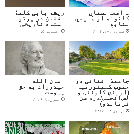
د افغانستان
ریشه یابی کلمهٔ
کانونه او طبیعي
افغان در پرتو
منابع
اسناد تاریخی
فبروري ۲۸, ۲۰۲۴
اکتوبر ۵, ۲۰۲۳
جامعهٔ افغانی در
امان الله
جنوب کلیفورنیا
حیدرزاد به حق
(اورنج کاونتی و
پیوست
لس‌آنجلس/دره سن
جنوري ۸, ۲۰۲۶
فرناندو)
اپریل ۱۰, ۲۰۲۵