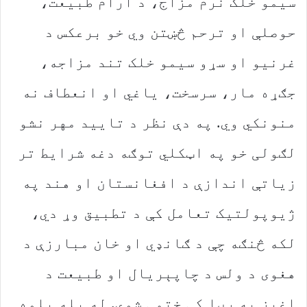
سیمو خلک نرم مزاج، د آرام طبیعت،
حوصلې او ترحم څښتن وي خو برعکس د
غرنیو او سړو سیمو خلک تند مزاجه،
جګړه مار، سرسخت، یاغي او انعطاف نه
منونکي وي. په دې نظر د تایید مهر نشو
لګولی خو په اټکلي توګه دغه شرایط تر
زیاتې اندازې د افغانستان او هند په
ژیوپولتیک تعامل کې د تطبیق وړ دي،
لکه څنګه چې د ګانډي او خان مبارزې د
هغوی د ولس د چاپېریال او طبیعت د
اغېز په رڼا کې ختمې شوې. له بله پلوه