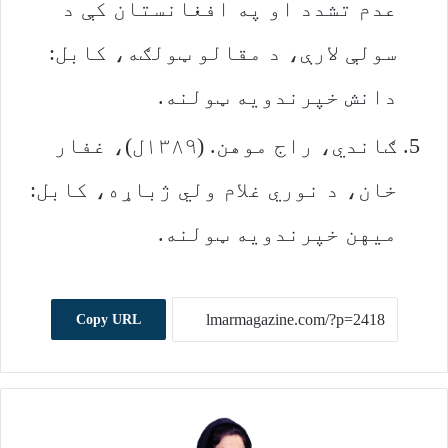
عدم تشدد او په افغانستان کې د
سولې لارې، د مقالو ټولګه، کابل:
دانش خپرندویه ټولنه.
ګاندي، راج موهن. (۱۳۸۹ل)، غفار
خان، د نوري غلام ولي ژباړه، کابل:
میهن خپرندویه ټولنه.
Copy URL