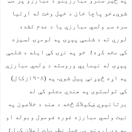
په څېر سترو مبارزینو د مبارزو پر مټ
شوې،خو پاچا خان د خپل وخت له اړتیا
سره سم ولسي مبارزې یا د عدم تشدد
لوري ته د شلمې پېړۍ په لومړۍ لسیزه
کې مخه کړه؛ خو په نړۍ کې ایله د شلمې
پېړۍ له نیمايي وروسته د ولسي مبارزې
په اړه څېړنې پیل شوې. په (۱۹۰۸زکال)
کې تولستوی په هندي مجلو کې له
برتانیوي ښکېلاک څخه د هند د خلاصون په
نیت ولسي مبارزه غوره فومول وبوله او
په دې اړوند یې خپل نظریات اعلان کړل؛