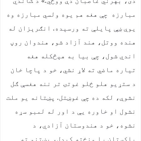
دی، بهرني غاصبان دې ووځي.» د ګاندي
مبارزه چې هغه هم یوه ولسي مبارزه وه
یوې ښې پایلې ته ورسېده. انګرېزان له
هنده ووتل، هند آزاد شو، هندوان روڼ
اندي شول، چې بیا به هېڅکله هغه
تیاره ماضي ته لاړ نشي، خو د پاچا خان
د ستړیو هلو ځلو غوتۍ تر ننه هغسې ګل
نشوې، لکه ده چې غوښتل. پښتانه یو ملت
نشول او خاوره یې د اور له لمبو سړه
نشوه، خو د هندوستان آزادي، د
پاکستان را منځته کېدل، پښتنو ته